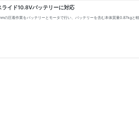
スライド10.8Vバッテリーに対応
8.0mmの圧着作業をバッテリーとモータで行い、バッテリーを含む本体質量0.87kg