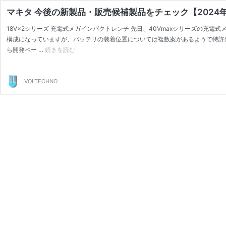
マキタ 今後の新製品・販売候補製品をチェック【2024
18V×2シリーズ 充電式メガインパクトレンチ 先日、40Vmaxシリーズの充電
構成になっていますが、バッテリの装着位置については複数案があるようで特許出願
ら開発ペー …
続きを読む
マ
キ
タ
今
VOLTECHNO
後
の
新
製
品・
販
売
候
補
製
品
を
チ