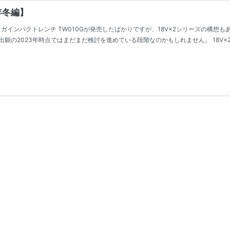
年冬編】
式メガインパクトレンチ TW010Gが発売したばかりですが、18V×2シリーズの構想
の2023年時点ではまだまだ検討を進めている段階なのかもしれません。 18V×2