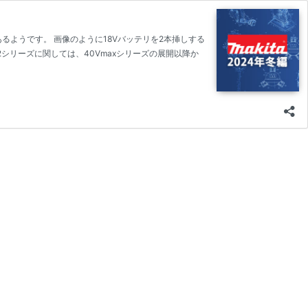
もあるようです。 画像のように18Vバッテリを2本挿しする
シリーズに関しては、40Vmaxシリーズの展開以降か