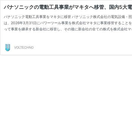
パナソニックの電動工具事業がマキタへ移管、国内5大電
パナソニック電動工具事業をマキタに移管 パナソニック株式会社の電気設備・照明
は、2026年3月31日にパワーツール事業を株式会社マキタに事業移管すること
って事業を継承する新会社に移管し、その後に新会社の全ての株式を株式会社マ
つ資産・契約・従 …
続きを読む
パ
ナ
ソ
VOLTECHNO
ニ
ッ
ク
の
電
動
工
具
事
業
が
マ
キ