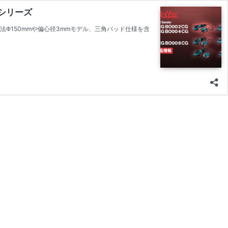
ンダシリーズ
法Φ150mmや偏心径3mmモデル、三角パッド仕様を含