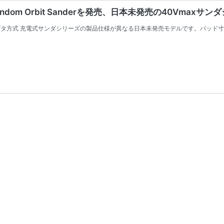
G Random Orbit Sanderを発売、日本未発売の40Vmaxサ
ダプタ方式 充電式サンダシリーズの製品仕様が異なる日本未発売モデルです。パッド寸