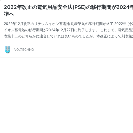
2022年改正の電気用品安全法(PSE)の移行期間が202
準へ
2022年12月改正のリチウムイオン蓄電池 別表第九の移行期間が終了 2022年
イオン蓄電池の移行期間が2024年12月27日に終了します。 これまで、電気
表第十二のどちらかに適合していれば良いものでしたが、本改正によって別表第九
…
続きを読む
2022
年
VOLTECHNO
改
正
の
電
気
用
品
安
全
法
(PSE)
の
移