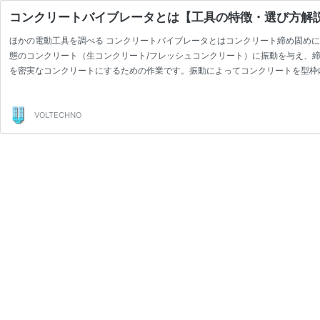
コンクリートバイブレータとは【工具の特徴・選び方解
ほかの電動工具を調べる コンクリートバイブレータとはコンクリート締め固めに
態のコンクリート（生コンクリート/フレッシュコンクリート）に振動を与え、締
を密実なコンクリートにするための作業です。振動によってコンクリートを型枠
泡を抜くために実施します。 …
続きを読む
コ
ン
ク
VOLTECHNO
リ
ー
ト
バ
イ
ブ
レ
ー
タ
と
は
【工
具