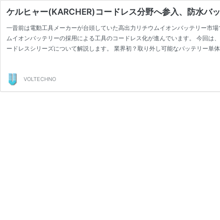
ケルヒャー(KARCHER)コードレス分野へ参入、防水
一昔前は電動工具メーカーが台頭していた高出力リチウムイオンバッテリー市場
ムイオンバッテリーの採用による工具のコードレス化が進んでいます。 今回は、
ードレスシリーズについて解説します。 業界初？取り外し可能なバッテリー単体と
ラインナップしてい …
続きを読む
ケ
ル
ヒ
VOLTECHNO
ャ
ー
(KARCHER)
コ
ー
ド
レ
ス
分
野
へ
参
入、