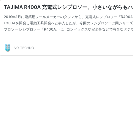
TAJIMA R400A 充電式レシプロソー、小さいなが
2019年1月に建築用ツールメーカーのタジマから、充電式レシプロソー『R400
F300Aを開発し電動工具開発へと参入したが、今回のレシプロソーは同シリー
プロソー レシプロソー『R400A』は、コンペックスや安全帯などで有名なタ
ソーでは、 …
続きを読む
TAJIMA
R400A
充
VOLTECHNO
電
式
レ
シ
プ
ロ
ソ
ー、
小
さ
い
な
が