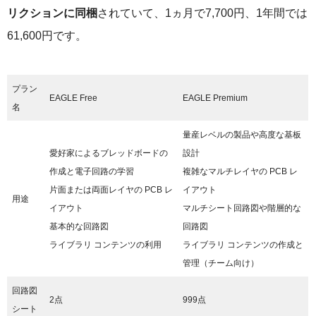
リクションに同梱
されていて、1ヵ月で7,700円、1年間では
61,600円です。
プラン
EAGLE Free
EAGLE Premium
名
量産レベルの製品や高度な基板
愛好家によるブレッドボードの
設計
作成と電子回路の学習
複雑なマルチレイヤの PCB レ
片面または両面レイヤの PCB レ
イアウト
用途
イアウト
マルチシート回路図や階層的な
基本的な回路図
回路図
ライブラリ コンテンツの利用
ライブラリ コンテンツの作成と
管理（チーム向け）
回路図
2点
999点
シート