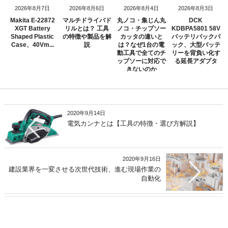
2026年8月7日
2026年8月6日
2026年8月4日
2026年8月3日
Makita E-22872
マルチドライバド
丸ノコ・集じん丸
DCK
XGT Battery
リルとは？ 工具
ノコ・チップソー
KDBPA5801 58V
Shaped Plastic
の特徴や製品を解
カッタの違いと
バッテリバックパ
Case、40Vm...
説
は？なぜ1台の電
ック、大型バッテ
動工具で全てのチ
リーを背負い化す
ップソーに対応で
る延長アダプタ
きないのか
2020年9月14日
電気カンナとは【工具の特徴・選び方解説】
2020年9月16日
建設業界を一変させる次世代技術、進む現場作業の
自動化