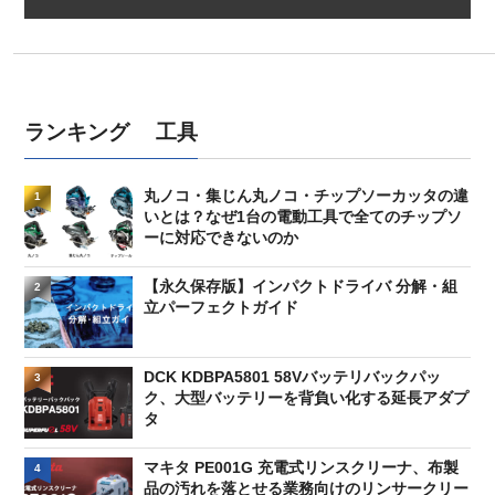
ランキング 工具
丸ノコ・集じん丸ノコ・チップソーカッタの違
1
いとは？なぜ1台の電動工具で全てのチップソ
ーに対応できないのか
【永久保存版】インパクトドライバ 分解・組
2
立パーフェクトガイド
DCK KDBPA5801 58Vバッテリバックパッ
3
ク、大型バッテリーを背負い化する延長アダプ
タ
マキタ PE001G 充電式リンスクリーナ、布製
4
品の汚れを落とせる業務向けのリンサークリー