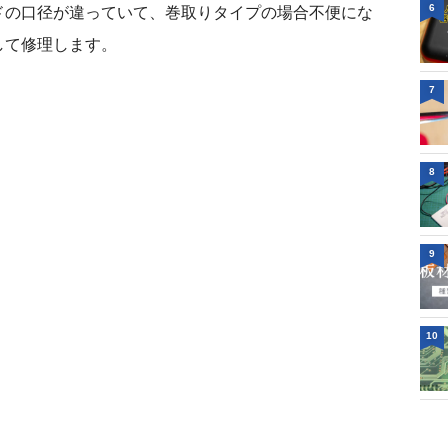
6
ドの口径が違っていて、巻取りタイプの場合不便にな
して修理します。
7
8
9
10