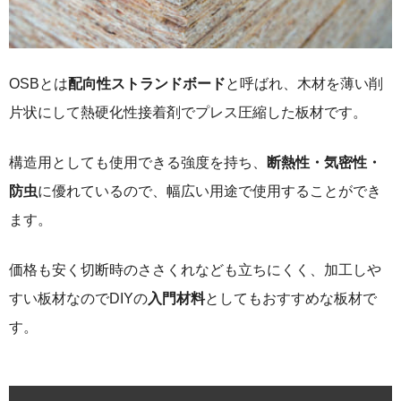
OSBとは
配向性ストランドボード
と呼ばれ、木材を薄い削
片状にして熱硬化性接着剤でプレス圧縮した板材です。
構造用としても使用できる強度を持ち、
断熱性・気密性・
防虫
に優れているので、幅広い用途で使用することができ
ます。
価格も安く切断時のささくれなども立ちにくく、加工しや
すい板材なのでDIYの
入門材料
としてもおすすめな板材で
す。