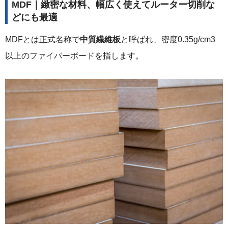
MDF｜緻密な材料、幅広く使えてルーター切削な
どにも最適
MDFとは正式名称で
中質繊維板
と呼ばれ、密度0.35g/cm
3
以上のファイバーボードを指します。