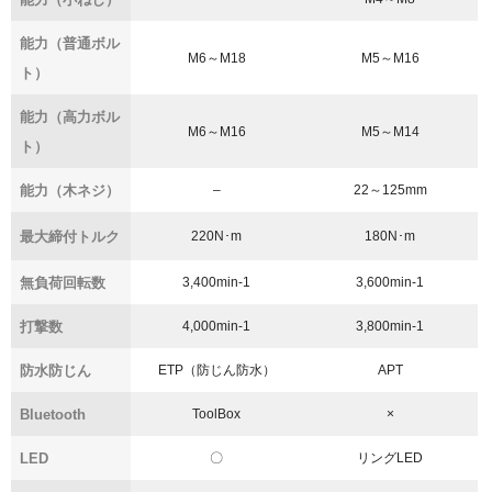
能力（普通ボル
M6～M18
M5～M16
ト）
能力（高力ボル
M6～M16
M5～M14
ト）
能力（木ネジ）
–
22～125mm
最大締付トルク
220N･m
180N･m
無負荷回転数
3,400min-1
3,600min-1
打撃数
4,000min-1
3,800min-1
防水防じん
ETP（防じん防水）
APT
Bluetooth
ToolBox
×
LED
〇
リングLED