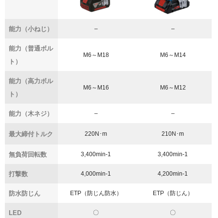
能力（小ねじ）
–
–
能力（普通ボル
M6～M18
M6～M14
ト）
能力（高力ボル
M6～M16
M6～M12
ト）
能力（木ネジ）
–
–
最大締付トルク
220N･m
210N･m
無負荷回転数
3,400min-1
3,400min-1
打撃数
4,000min-1
4,200min-1
防水防じん
ETP（防じん防水）
ETP（防じん）
LED
〇
〇