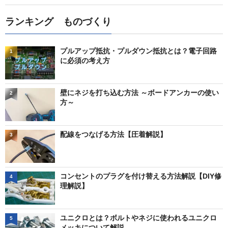
ランキング ものづくり
プルアップ抵抗・プルダウン抵抗とは？電子回路
1
に必須の考え方
壁にネジを打ち込む方法 ～ボードアンカーの使い
2
方～
配線をつなげる方法【圧着解説】
3
コンセントのプラグを付け替える方法解説【DIY修
4
理解説】
ユニクロとは？ボルトやネジに使われるユニクロ
5
メッキについて解説