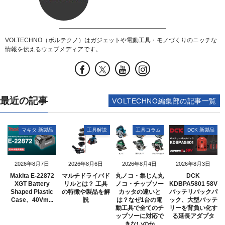
VOLTECHNO（ボルテクノ）はガジェットや電動工具・モノづくりのニッチな
情報を伝えるウェブメディアです。
最近の記事
VOLTECHNO編集部の記事一覧
マキタ 新製品
工具解説
工具コラム
DCK 新製品
2026年8月7日
2026年8月6日
2026年8月4日
2026年8月3日
Makita E-22872
マルチドライバド
丸ノコ・集じん丸
DCK
XGT Battery
リルとは？ 工具
ノコ・チップソー
KDBPA5801 58V
Shaped Plastic
の特徴や製品を解
カッタの違いと
バッテリバックパ
Case、40Vm...
説
は？なぜ1台の電
ック、大型バッテ
動工具で全てのチ
リーを背負い化す
ップソーに対応で
る延長アダプタ
きないのか