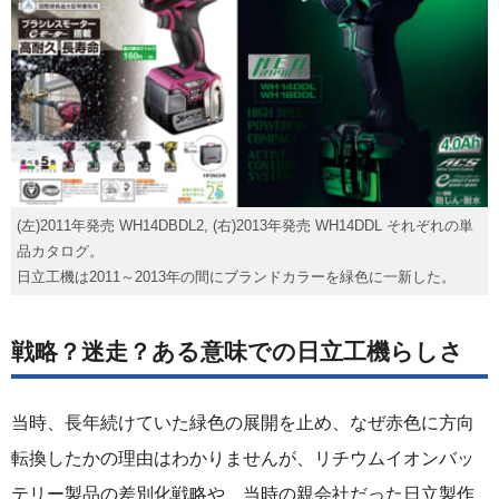
(左)2011年発売 WH14DBDL2, (右)2013年発売 WH14DDL それぞれの単
品カタログ。
日立工機は2011～2013年の間にブランドカラーを緑色に一新した。
戦略？迷走？ある意味での日立工機らしさ
当時、長年続けていた緑色の展開を止め、なぜ赤色に方向
転換したかの理由はわかりませんが、リチウムイオンバッ
テリー製品の差別化戦略や、当時の親会社だった日立製作