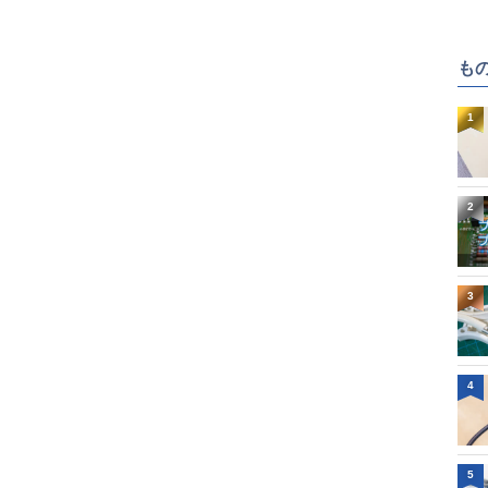
も
1
2
3
4
5