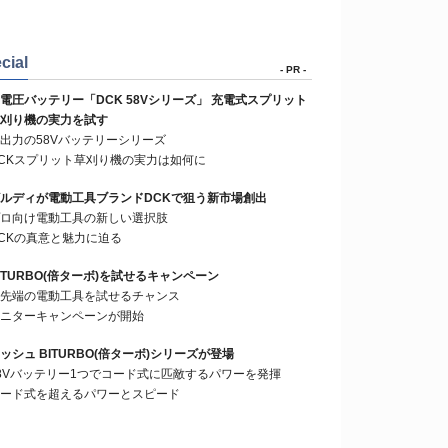
cial
- PR -
電圧バッテリー「DCK 58Vシリーズ」 充電式スプリット
刈り機の実力を試す
出力の58Vバッテリーシリーズ
CKスプリット草刈り機の実力は如何に
ルディが電動工具ブランドDCKで狙う新市場創出
ロ向け電動工具の新しい選択肢
CKの真意と魅力に迫る
ITURBO(倍ターボ)を試せるキャンペーン
先端の電動工具を試せるチャンス
ニターキャンペーンが開始
ッシュ BITURBO(倍ターボ)シリーズが登場
8Vバッテリー1つでコード式に匹敵するパワーを発揮
ード式を超えるパワーとスピード