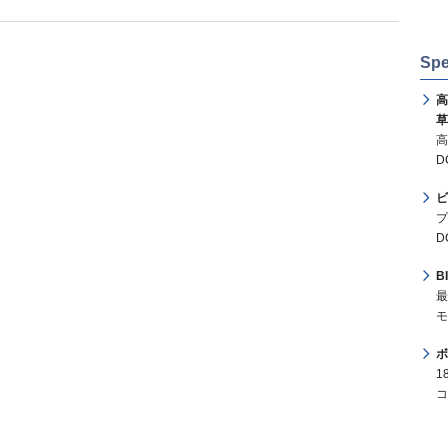
Spe
高
草
高
D
ビ
プ
D
B
最
モ
ボ
1
コ