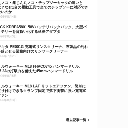
丸ノコ・集じん丸ノコ・チップソーカッタの違いと
は？なぜ1台の電動工具で全てのチップソーに対応でき
ないのか
026年8月4日
DCK KDBPA5801 58Vバッテリバックパック、大型バ
ッテリーを背負い化する延長アダプタ
026年8月3日
マキタ PE001G 充電式リンスクリーナ、布製品の汚れ
を落とせる業務向けのリンサークリーナー
026年7月28日
ミルウォーキー M18 FHACO745 ハンマードリル、
15.2Jの打撃力を備えた45mmハンマードリル
026年8月5日
ミルウォーキー M18 LAF リフトエアファン、簡単に
取り付けできるクランプ固定で落下衝撃に強い充電式
ファン
026年8月3日
過去記事一覧