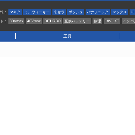
情報：
マキタ
ミルウォーキー
京セラ
ボッシュ
パナソニック
マックス
HI
ンド：
80Vmax
40Vmax
BITURBO
互換バッテリー
修理
18V LXT
インパ
工具