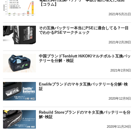
【コラム】
2021年5月21日
その互換バッテリー本当にPSEに適合してる？一目
でわかるPSEマークチェック
2021年2月28日
中国ブランドTenblutt HiKOKIマルチボルト互換バッ
テリーを分解・検証
2021年2月9日
Enelifeブランドのマキタ互換バッテリーを分解･検
証
2020年12月9日
Rebuild Storeブランドのマキタ互換バッテリーを分
解･検証
2020年11月24日