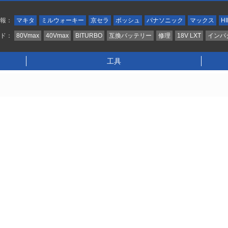
情報：
マキタ
ミルウォーキー
京セラ
ボッシュ
パナソニック
マックス
HI
ンド：
80Vmax
40Vmax
BITURBO
互換バッテリー
修理
18V LXT
インパ
工具