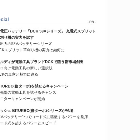
cial
- PR -
電圧バッテリー「DCK 58Vシリーズ」 充電式スプリット
刈り機の実力を試す
出力の58Vバッテリーシリーズ
CKスプリット草刈り機の実力は如何に
ルディが電動工具ブランドDCKで狙う新市場創出
ロ向け電動工具の新しい選択肢
CKの真意と魅力に迫る
ITURBO(倍ターボ)を試せるキャンペーン
先端の電動工具を試せるチャンス
ニターキャンペーンが開始
ッシュ BITURBO(倍ターボ)シリーズが登場
8Vバッテリー1つでコード式に匹敵するパワーを発揮
ード式を超えるパワーとスピード