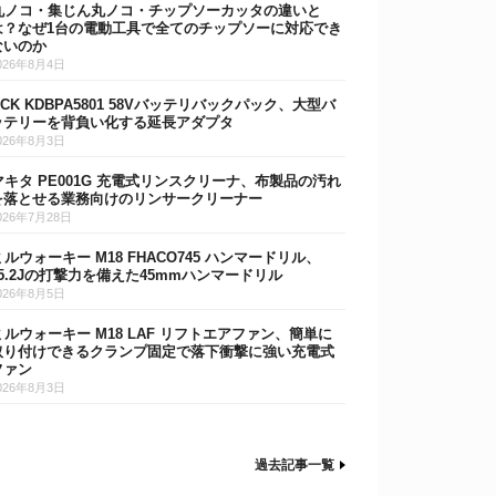
丸ノコ・集じん丸ノコ・チップソーカッタの違いと
は？なぜ1台の電動工具で全てのチップソーに対応でき
ないのか
026年8月4日
DCK KDBPA5801 58Vバッテリバックパック、大型バ
ッテリーを背負い化する延長アダプタ
026年8月3日
マキタ PE001G 充電式リンスクリーナ、布製品の汚れ
を落とせる業務向けのリンサークリーナー
026年7月28日
ミルウォーキー M18 FHACO745 ハンマードリル、
15.2Jの打撃力を備えた45mmハンマードリル
026年8月5日
ミルウォーキー M18 LAF リフトエアファン、簡単に
取り付けできるクランプ固定で落下衝撃に強い充電式
ファン
026年8月3日
過去記事一覧