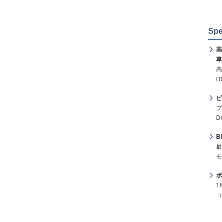
Spe
高
草
高
D
ビ
プ
D
B
最
モ
ボ
1
コ