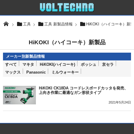
工具
工具 新製品情報
HiKOKI（ハイコーキ）新
HiKOKI（ハイコーキ）新製品
すべて
マキタ
HiKOKI(ハイコーキ)
ボッシュ
京セラ
マックス
Panasonic
ミルウォーキー
HiKOKI CK18DA コードレスボードカッタを発売、
上向き作業に最適なガン形状タイプ
2021年5月24日