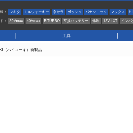
情報：
マキタ
ミルウォーキー
京セラ
ボッシュ
パナソニック
マックス
HI
ンド：
80Vmax
40Vmax
BITURBO
互換バッテリー
修理
18V LXT
インパ
工具
OKI（ハイコーキ）新製品