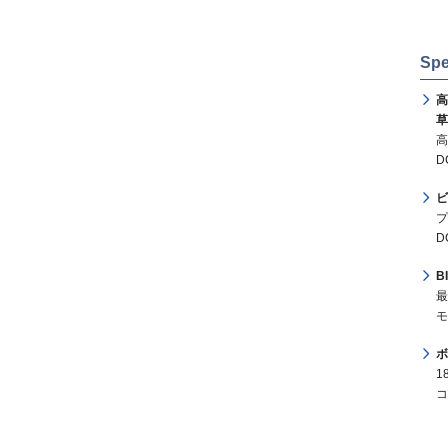
Spe
高
草
高
D
ビ
プ
D
B
最
モ
ボ
1
コ