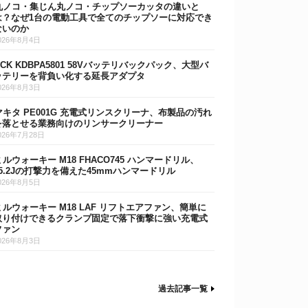
丸ノコ・集じん丸ノコ・チップソーカッタの違いと
は？なぜ1台の電動工具で全てのチップソーに対応でき
ないのか
026年8月4日
DCK KDBPA5801 58Vバッテリバックパック、大型バ
ッテリーを背負い化する延長アダプタ
026年8月3日
マキタ PE001G 充電式リンスクリーナ、布製品の汚れ
を落とせる業務向けのリンサークリーナー
026年7月28日
ミルウォーキー M18 FHACO745 ハンマードリル、
15.2Jの打撃力を備えた45mmハンマードリル
026年8月5日
ミルウォーキー M18 LAF リフトエアファン、簡単に
取り付けできるクランプ固定で落下衝撃に強い充電式
ファン
026年8月3日
過去記事一覧