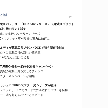
cial
- PR -
電圧バッテリー「DCK 58Vシリーズ」 充電式スプリット
刈り機の実力を試す
出力の58Vバッテリーシリーズ
CKスプリット草刈り機の実力は如何に
ルディが電動工具ブランドDCKで狙う新市場創出
ロ向け電動工具の新しい選択肢
CKの真意と魅力に迫る
ITURBO(倍ターボ)を試せるキャンペーン
先端の電動工具を試せるチャンス
ニターキャンペーンが開始
ッシュ BITURBO(倍ターボ)シリーズが登場
8Vバッテリー1つでコード式に匹敵するパワーを発揮
ード式を超えるパワーとスピード