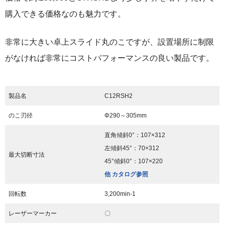
購入できる価格なのも魅力です。
非常に大きい卓上スライド丸のこですが、設置場所に制限
がなければ非常にコストパフォーマンスの良い製品です。
製品名
C12RSH2
のこ刃径
Φ290～305mm
直角傾斜0°：107×312
左傾斜45°：70×312
最大切断寸法
45°傾斜0°：107×220
他 カタログ参照
回転数
3,200min
-1
レーザーマーカー
〇