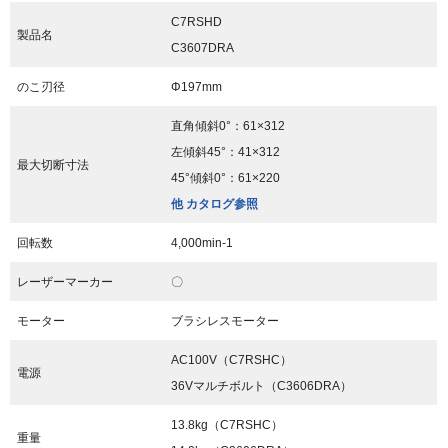
C7RSHD
製品名
C3607DRA
のこ刃径
Φ197mm
直角傾斜0°：61×312
左傾斜45°：41×312
最大切断寸法
45°傾斜0°：61×220
他 カタログ参照
回転数
4,000min
-1
レーザーマーカー
〇
モーター
ブラシレスモーター
AC100V（C7RSHC）
電源
36Vマルチボルト（C3606DRA）
13.8kg（C7RSHC）
重量