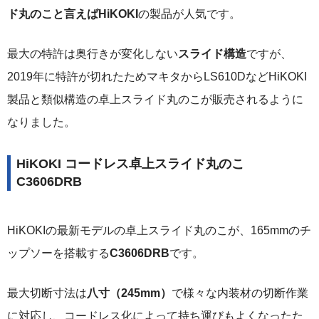
ド丸のこと言えばHiKOKI
の製品が人気です。
最大の特許は奥行きが変化しない
スライド構造
ですが、
2019年に特許が切れたためマキタからLS610DなどHiKOKI
製品と類似構造の卓上スライド丸のこが販売されるように
なりました。
HiKOKI コードレス卓上スライド丸のこ
C3606DRB
HiKOKIの最新モデルの卓上スライド丸のこが、165mmのチ
ップソーを搭載する
C3606DRB
です。
最大切断寸法は
八寸（245mm）
で様々な内装材の切断作業
に対応し、コードレス化によって持ち運びもよくなったた