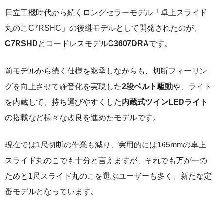
日立工機時代から続くロングセラーモデル「卓上スライド
丸のこC7RSHC」の後継モデルとして開発されたのが、
C7RSHD
とコードレスモデル
C3607DRA
です。
前モデルから続く仕様を継承しながらも、切断フィーリン
グを向上させて静音化を実現した
2段ベルト駆動
や、ライト
を内蔵して、持ち運びやすくした
内蔵式ツインLEDライト
の搭載など様々な改良を進めたモデルです。
現在では1尺切断の作業も減り、実用的には165mmの卓上
スライド丸のこでも十分と言えますが、それでも万が一の
ためと1尺スライド丸のこを選ぶユーザーも多く、新たな定
番モデルとなっています。