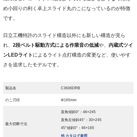
め小回りの利く卓上スライド丸のこになっているのが特徴
です。
日立工機特許のスライド構造以外にも新しい構造が見ら
れ、
2段ベルト駆動方式による作業音の低減
や、
内蔵式ツイ
ンLEDライト
によるライト点灯構造の変更など、使いやす
さを追求したモデルです。
製品名
C3606DRB
のこ刃径
Φ165mm
直角傾斜0°：46×245
直角左傾斜45°：30×245
最大切断寸法
45°傾斜0°：46×165
他 カタログ参照