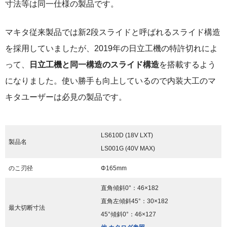
寸法等は同一仕様の製品です。
マキタ従来製品では新2段スライドと呼ばれるスライド構造
を採用していましたが、2019年の日立工機の特許切れによ
って、
日立工機と同一構造のスライド構造
を搭載するよう
になりました。使い勝手も向上しているので内装大工のマ
キタユーザーは必見の製品です。
LS610D (18V LXT)
製品名
LS001G (40V MAX)
のこ刃径
Φ165mm
直角傾斜0°：46×182
直角左傾斜45°：30×182
最大切断寸法
45°傾斜0°：46×127