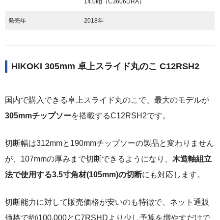
14.0kg（C3606DRA）
発売年
2018年
HiKOKI 305mm 卓上スライド丸のこ C12RSH2
国内で購入できる卓上スライド丸のこで、最大のモデルが
305mmチップソー
を搭載するC12RSH2です。
切断幅は312mmと190mmチップソーの製品と変わりません
が、107mmの厚みまで切断できるようになり、
木造軸組立
法で使用する3.5寸角材(105mm)の切断
にも対応します。
切断能力に対して販売価格が安いのも特徴で、ネット通販
価格で約\100,000とC7RSHDより少し予算を増やすだけで