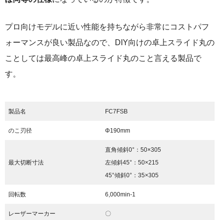
プロ向けモデルに近い性能を持ちながら非常にコストパフ
ォーマンスが良い製品なので、DIY向けの卓上スライド丸の
ことしては最高峰の卓上スライド丸のこと言える製品で
す。
製品名
FC7FSB
のこ刃径
Φ190mm
直角傾斜0°：50×305
最大切断寸法
左傾斜45°：50×215
45°傾斜0°：35×305
回転数
6,000min
-1
レーザーマーカー
〇