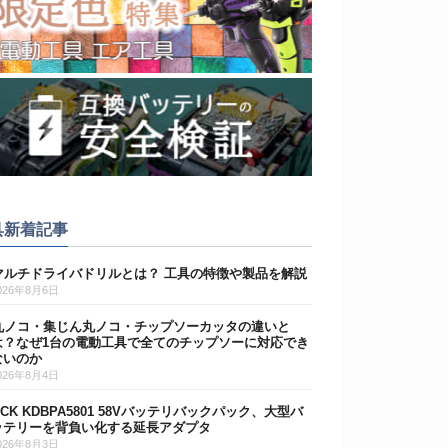
具新着記事
マルチドライバドリルとは？ 工具の特徴や製品を解説
026年8月6日
丸ノコ・集じん丸ノコ・チップソーカッタの違いと
は？なぜ1台の電動工具で全てのチップソーに対応でき
ないのか
026年8月4日
DCK KDBPA5801 58Vバッテリバックパック、大型バ
ッテリーを背負い化する延長アダプタ
026年8月3日