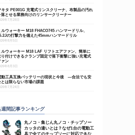
マキタ PE001G 充電式リンスクリーナ、布製品の汚れ
を落とせる業務向けのリンサークリーナー
026年7月28日
ミルウォーキー M18 FHACO745 ハンマードリル、
15.2Jの打撃力を備えた45mmハンマードリル
026年8月5日
ミルウォーキー M18 LAF リフトエアファン、簡単に
取り付けできるクランプ固定で落下衝撃に強い充電式
ファン
026年8月3日
電動工具互換バッテリーの現状と今後 ―合法でも安
全とは限らない市場の課題
026年7月24日
具週間記事ランキング
丸ノコ・集じん丸ノコ・チップソー
カッタの違いとは？なぜ1台の電動工
具で全てのチップソーに対応できな