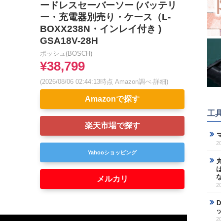
ードレスセーバーソー (バッテリ
ー・充電器別売り・ケース（L-
BOXX238N・インレイ付き )
GSA18V-28H
ボッシュ(BOSCH)
¥38,799
(2026/08/06 02:44:13時点 Amazon調べ-
詳細)
Amazonで探す
工
楽天市場で探す
2
Yahooショッピング
メルカリ
2
2