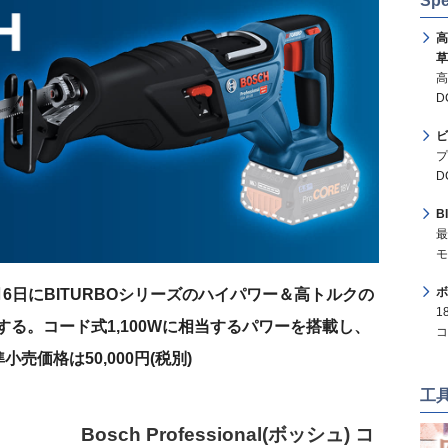
Spe
高
草
高
D
ビ
プ
D
B
最
モ
ボ
6日にBITURBOシリーズのハイパワー＆高トルクの
1
売する。コード式1,100Wに相当するパワーを搭載し、
コ
価格は50,000円(税別)
工
Bosch Professional(ボッシュ) コ