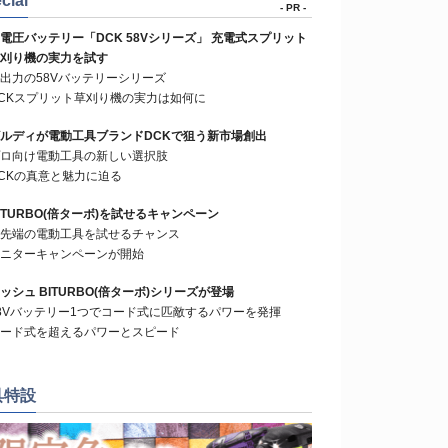
cial
- PR -
電圧バッテリー「DCK 58Vシリーズ」 充電式スプリット
刈り機の実力を試す
出力の58Vバッテリーシリーズ
CKスプリット草刈り機の実力は如何に
ルディが電動工具ブランドDCKで狙う新市場創出
ロ向け電動工具の新しい選択肢
CKの真意と魅力に迫る
ITURBO(倍ターボ)を試せるキャンペーン
先端の電動工具を試せるチャンス
ニターキャンペーンが開始
ッシュ BITURBO(倍ターボ)シリーズが登場
8Vバッテリー1つでコード式に匹敵するパワーを発揮
ード式を超えるパワーとスピード
具特設