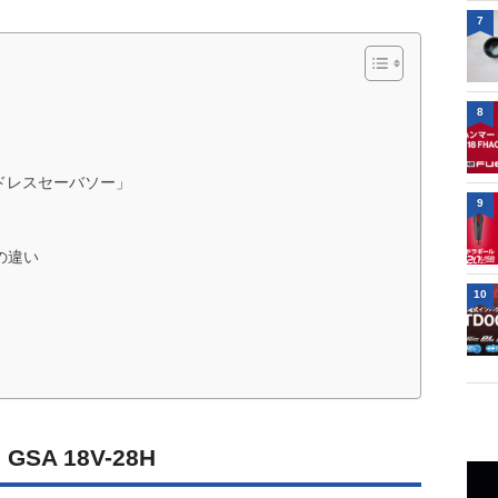
7
8
コードレスセーバソー」
9
の違い
10
A 18V-28H