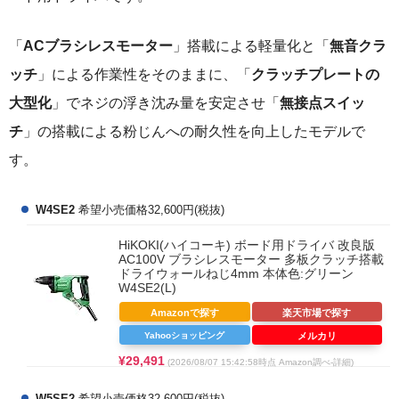
「
ACブラシレスモーター
」搭載による軽量化と「
無音クラ
ッチ
」による作業性をそのままに、「
クラッチプレートの
大型化
」でネジの浮き沈み量を安定させ「
無接点スイッ
チ
」の搭載による粉じんへの耐久性を向上したモデルで
す。
W4SE2
希望小売価格32,600円(税抜)
HiKOKI(ハイコーキ) ボード用ドライバ 改良版
AC100V ブラシレスモーター 多板クラッチ搭載
ドライウォールねじ4mm 本体色:グリーン
W4SE2(L)
Amazonで探す
楽天市場で探す
Yahooショッピング
メルカリ
¥29,491
(2026/08/07 15:42:58時点 Amazon調べ-
詳細)
W5SE2
希望小売価格32,600円(税抜)