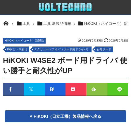
工具
工具 新製品情報
HiKOKI（ハイコーキ）新
HiKOKI（ハイコーキ）新製品
2020年2月25日
2026年6月2日
締付け・穴あけ
スクリュードライバ（ボード用ドライバ）
石膏ボード
HiKOKI W4SE2 ボード用ドライバ 使
い勝手と耐久性がUP
HiKOKI（日立工機）製品情報へ戻る