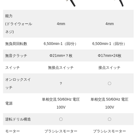
能力
(ドライウォール
4mm
4mm
ネジ)
無負荷回転数
6,500min
-1
（回/分）
6,500min
-1
（回/分）
無音クラッチ
Φ21mm×？枚
Φ17mm×24枚
スイッチ
無接点スイッチ
接点スイッチ
オンロックスイ
？
〇
ッチ
単相交流 50/60Hz 電圧
単相交流 50/60Hz 電圧
電源
100V
100V
逆転ドリル構造
〇
〇
モーター
ブラシレスモーター
ブラシレスモーター