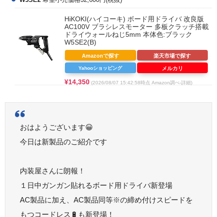
HiKOKI(ハイコーキ) ボード用ドライバ 改良版
AC100V ブラシレスモーター 多板クラッチ搭載
ドライウォールねじ5mm 本体色:ブラック
W5SE2(B)
Amazonで探す
楽天市場で探す
Yahooショッピング
メルカリ
¥14,350
(2026/08/07 15:42:58時点 Amazon調べ-
詳細)
おはようございます😀
今日は新製品のご紹介です
内装屋さんに朗報！
１日中ガンガン貼れるボード用ドライバ新登場
AC製品に加え、AC製品同等※の締め付けスピードを
もつコードレス🔋も新登場！