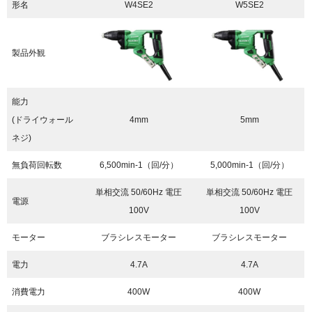
形名
W4SE2
W5SE2
製品外観
能力
(ドライウォール
4mm
5mm
ネジ)
無負荷回転数
6,500min
-1
（回/分）
5,000min
-1
（回/分）
単相交流 50/60Hz 電圧
単相交流 50/60Hz 電圧
電源
100V
100V
モーター
ブラシレスモーター
ブラシレスモーター
電力
4.7A
4.7A
消費電力
400W
400W