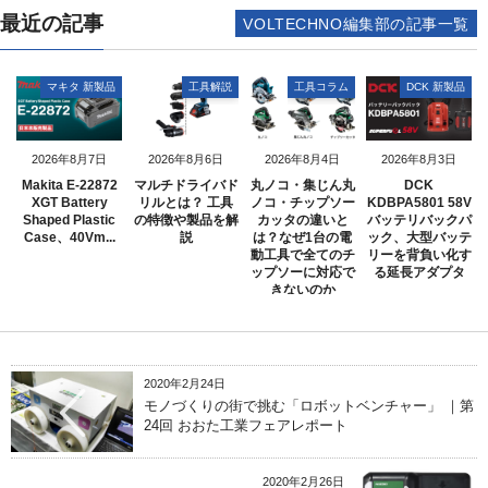
最近の記事
VOLTECHNO編集部の記事一覧
マキタ 新製品
工具解説
工具コラム
DCK 新製品
2026年8月7日
2026年8月6日
2026年8月4日
2026年8月3日
Makita E-22872
マルチドライバド
丸ノコ・集じん丸
DCK
XGT Battery
リルとは？ 工具
ノコ・チップソー
KDBPA5801 58V
Shaped Plastic
の特徴や製品を解
カッタの違いと
バッテリバックパ
Case、40Vm...
説
は？なぜ1台の電
ック、大型バッテ
動工具で全てのチ
リーを背負い化す
ップソーに対応で
る延長アダプタ
きないのか
2020年2月24日
モノづくりの街で挑む「ロボットベンチャー」 ｜第
24回 おおた工業フェアレポート
2020年2月26日