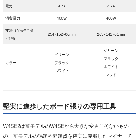
電力
4.7A
4.7A
消費電力
400W
400W
寸法（全長×全高
254×152×60mm
263×141×61mm
×全幅）
グリーン
グリーン
ブラック
カラー
ブラック
ホワイト
ホワイト
レッド
堅実に進歩したボード張りの専用工具
W4SE2は前モデルのW4SEから大きな変更こそないもの
の、前モデルの課題や問題点を確実に克服したマイナーチ