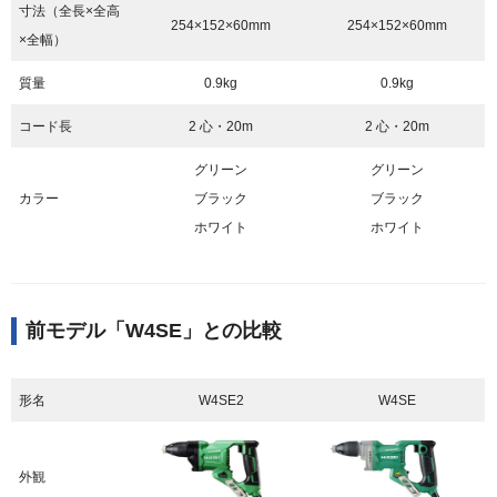
寸法（全長×全高
254×152×60mm
254×152×60mm
×全幅）
質量
0.9kg
0.9kg
コード長
2 心・20m
2 心・20m
グリーン
グリーン
カラー
ブラック
ブラック
ホワイト
ホワイト
前モデル「W4SE」との比較
形名
W4SE2
W4SE
外観