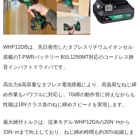
WHP12DBは、先日発売したタブレスリチウムイオンセル
搭載のT-PWRバッテリー BSL1250MT対応のコードレス静
音インパクトドライバです。
高出力&高容量なタブレス電池搭載により、高負荷なねじ締
め作業もパワフルに対応し、70dBの動作音に抑えながらも
性能は18Vクラス並のねじ締めスピードを実現します。
最大締付トルクは、従来モデル WHP12DAの20N･mから
33N･mまで向上しており、ねじ締め時間も約30%短縮しま