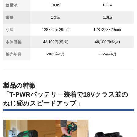
蓄電池
10.8V
10.8V
重量
1.3kg
1.3kg
寸法
128×225×29mm
128×223×29mm
本体価格
48,100円(税抜)
48,100円(税抜)
販売年月
2025年2月
2024年4月
製品の特徴
「T-PWRバッテリー装着で18Vクラス並の
ねじ締めスピードアップ」