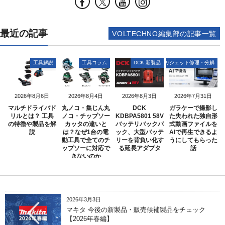
最近の記事
VOLTECHNO編集部の記事一覧
工具解説
工具コラム
DCK 新製品
ガジェット修理・分解
2026年8月6日
2026年8月4日
2026年8月3日
2026年7月31日
マルチドライバド
丸ノコ・集じん丸
DCK
ガラケーで撮影し
リルとは？ 工具
ノコ・チップソー
KDBPA5801 58V
た失われた独自形
の特徴や製品を解
カッタの違いと
バッテリバックパ
式動画ファイルを
説
は？なぜ1台の電
ック、大型バッテ
AIで再生できるよ
動工具で全てのチ
リーを背負い化す
うにしてもらった
ップソーに対応で
る延長アダプタ
話
きないのか
2026年3月3日
マキタ 今後の新製品・販売候補製品をチェック
【2026年春編】