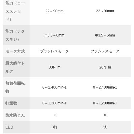
能力（コー
ススレッ
22～90mm
22～90mm
ド）
能力（テク
Φ3.5～6mm
Φ3.5～6mm
スネジ）
モータ方式
ブラシレスモータ
ブラシレスモータ
最大締付ト
33N･m
20N･m
ルク
無負荷回転
0～2,400min-1
0～2,400min-1
数
打撃数
0～1,200min-1
0～1,200min-1
防水防じん
×
×
LED
3灯
3灯