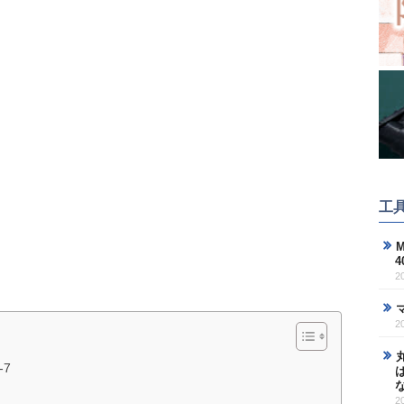
工
M
2
2
-7
2