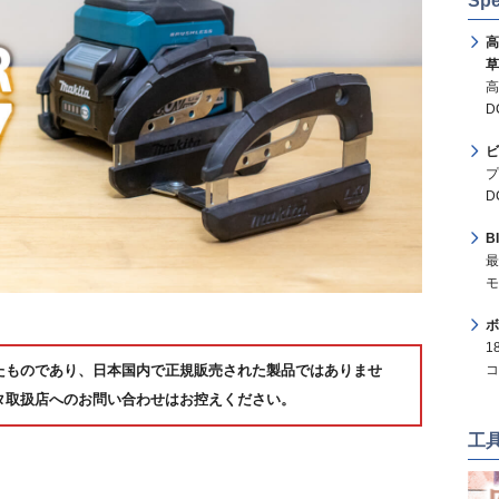
Spe
高
草
高
D
ビ
プ
D
B
最
モ
ボ
1
コ
たものであり、日本国内で正規販売された製品ではありませ
タ取扱店へのお問い合わせはお控えください。
工