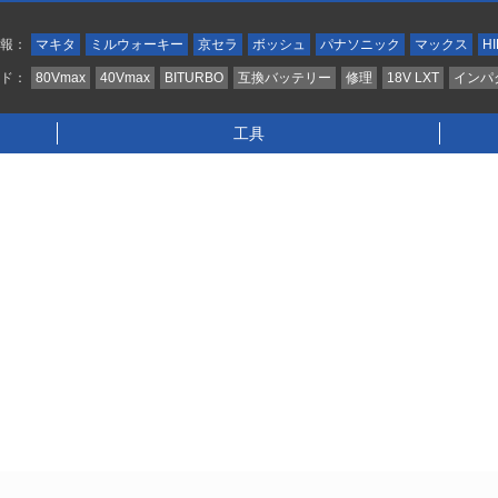
情報：
マキタ
ミルウォーキー
京セラ
ボッシュ
パナソニック
マックス
HI
ンド：
80Vmax
40Vmax
BITURBO
互換バッテリー
修理
18V LXT
インパ
工具