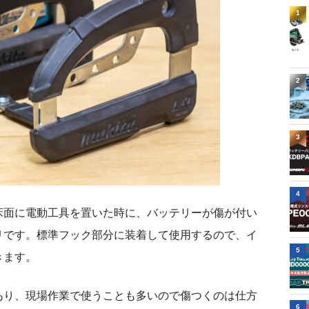
1
2
3
4
床面に電動工具を置いた時に、バッテリーが傷が付い
リです。標準フック部分に装着して使用するので、イ
5
きます。
あり、現場作業で使うことも多いので傷つくのは仕方
6