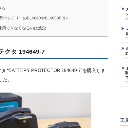
みる
バッテリーのBL4040やBL4050Fは×
2
使用できなくなるのは残念
2
 194649-7
2
TTERY PROTECTOR 194649-7″を購入しま
ました。
2
工