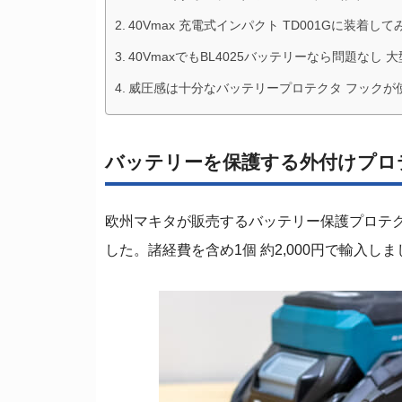
40Vmax 充電式インパクト TD001Gに装着して
40VmaxでもBL4025バッテリーなら問題なし 大型
威圧感は十分なバッテリープロテクタ フックが
バッテリーを保護する外付けプロテクタ
欧州マキタが販売するバッテリー保護プロテクタ “BA
した。諸経費を含め1個 約2,000円で輸入し