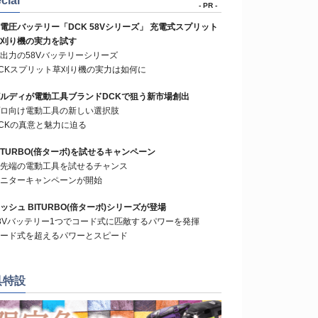
cial
- PR -
電圧バッテリー「DCK 58Vシリーズ」 充電式スプリット
刈り機の実力を試す
出力の58Vバッテリーシリーズ
CKスプリット草刈り機の実力は如何に
ルディが電動工具ブランドDCKで狙う新市場創出
ロ向け電動工具の新しい選択肢
CKの真意と魅力に迫る
ITURBO(倍ターボ)を試せるキャンペーン
先端の電動工具を試せるチャンス
ニターキャンペーンが開始
ッシュ BITURBO(倍ターボ)シリーズが登場
8Vバッテリー1つでコード式に匹敵するパワーを発揮
ード式を超えるパワーとスピード
具特設