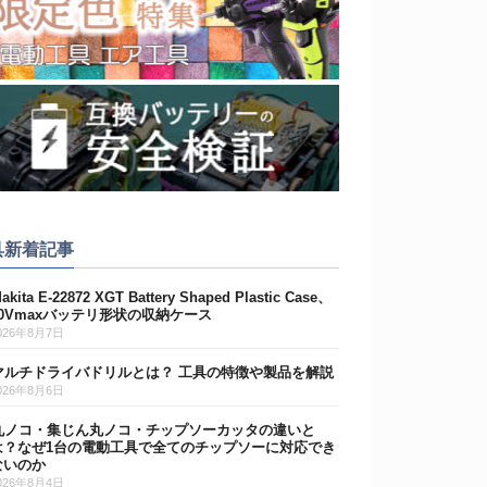
具新着記事
akita E-22872 XGT Battery Shaped Plastic Case、
40Vmaxバッテリ形状の収納ケース
026年8月7日
マルチドライバドリルとは？ 工具の特徴や製品を解説
026年8月6日
丸ノコ・集じん丸ノコ・チップソーカッタの違いと
は？なぜ1台の電動工具で全てのチップソーに対応でき
ないのか
026年8月4日