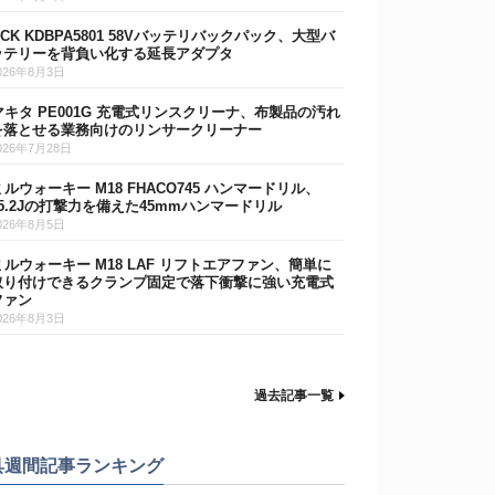
DCK KDBPA5801 58Vバッテリバックパック、大型バ
ッテリーを背負い化する延長アダプタ
026年8月3日
マキタ PE001G 充電式リンスクリーナ、布製品の汚れ
を落とせる業務向けのリンサークリーナー
026年7月28日
ミルウォーキー M18 FHACO745 ハンマードリル、
15.2Jの打撃力を備えた45mmハンマードリル
026年8月5日
ミルウォーキー M18 LAF リフトエアファン、簡単に
取り付けできるクランプ固定で落下衝撃に強い充電式
ファン
026年8月3日
過去記事一覧
具週間記事ランキング