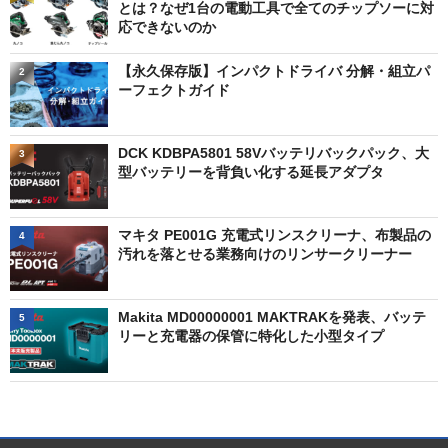
とは？なぜ1台の電動工具で全てのチップソーに対
応できないのか
【永久保存版】インパクトドライバ 分解・組立パ
2
ーフェクトガイド
DCK KDBPA5801 58Vバッテリバックパック、大
3
型バッテリーを背負い化する延長アダプタ
マキタ PE001G 充電式リンスクリーナ、布製品の
4
汚れを落とせる業務向けのリンサークリーナー
Makita MD00000001 MAKTRAKを発表、バッテ
5
リーと充電器の保管に特化した小型タイプ