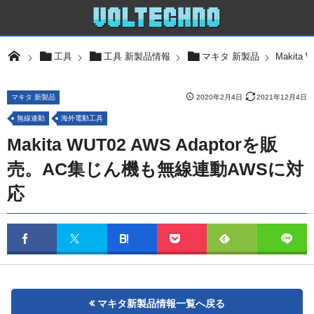
Makit
工具
工具 新製品情報
マキタ 新製品
マキタ 新製品
2020年2月4日
2021年12月4日
無線連動
海外電動工具
Makita WUT02 AWS Adaptorを販
売。AC集じん機も無線連動AWSに対
応
マキタ新製品情報一覧へ戻る