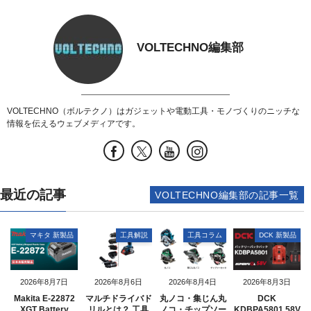
VOLTECHNO編集部
VOLTECHNO（ボルテクノ）はガジェットや電動工具・モノづくりのニッチな
情報を伝えるウェブメディアです。
最近の記事
VOLTECHNO編集部の記事一覧
マキタ 新製品
工具解説
工具コラム
DCK 新製品
2026年8月7日
2026年8月6日
2026年8月4日
2026年8月3日
Makita E-22872
マルチドライバド
丸ノコ・集じん丸
DCK
XGT Battery
リルとは？ 工具
ノコ・チップソー
KDBPA5801 58V