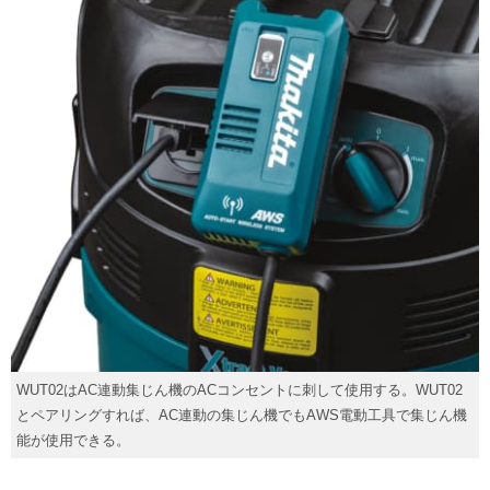
WUT02はAC連動集じん機のACコンセントに刺して使用する。WUT02
とペアリングすれば、AC連動の集じん機でもAWS電動工具で集じん機
能が使用できる。