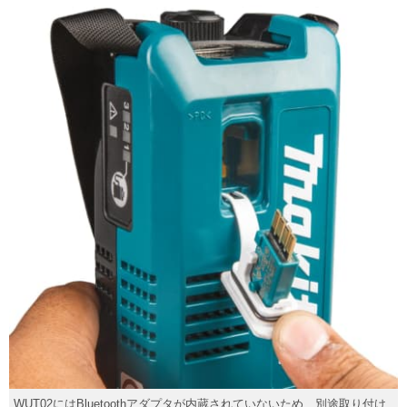
WUT02にはBluetoothアダプタが内蔵されていないため、別途取り付け