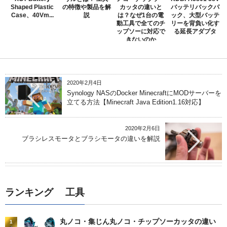
Shaped Plastic
の特徴や製品を解
カッタの違いと
バッテリバックパ
Case、40Vm...
説
は？なぜ1台の電
ック、大型バッテ
動工具で全てのチ
リーを背負い化す
ップソーに対応で
る延長アダプタ
きないのか
2020年2月4日
Synology NASのDocker MinecraftにMODサーバーを
立てる方法【Minecraft Java Edition1.16対応】
2020年2月6日
ブラシレスモータとブラシモータの違いを解説
ランキング 工具
丸ノコ・集じん丸ノコ・チップソーカッタの違い
1