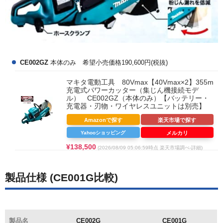
CE002GZ
本体のみ 希望小売価格190,600円(税抜)
マキタ電動工具 80Vmax【40Vmax×2】355m
充電式パワーカッター（集じん機接続モデ
ル） CE002GZ（本体のみ）【バッテリー・
充電器・刃物・ワイヤレスユニットは別売】
Amazonで探す
楽天市場で探す
Yahooショッピング
メルカリ
¥138,500
(2026/08/09 05:06:59時点 楽天市場調べ-
詳細)
製品仕様 (CE001G比較)
製品名
CE002G
CE001G