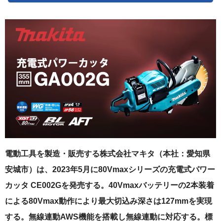
電動工具を製造・販売する株式会社マキタ（本社：愛知県
安城市）は、2023年5月に80Vmaxシリーズの充電式パワー
カッタ CE002Gを発売する。40Vmaxバッテリーの2本装着
による80Vmax動作により最大切込み深さは127mmを実現
する。無線連動AWS機能を搭載し無線連動に対応する。標