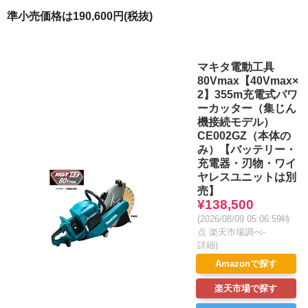
準小売価格は190,600円(税抜)
マキタ電動工具
80Vmax【40Vmax×
2】355m充電式パワ
ーカッター（集じん
機接続モデル）
CE002GZ（本体の
み）【バッテリー・
充電器・刃物・ワイ
ヤレスユニットは別
売】
¥138,500
(2026/08/09 05:06:59時
点 楽天市場調べ-
詳細)
Amazonで探す
楽天市場で探す