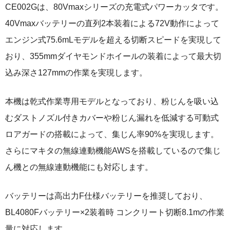
CE002Gは、80Vmaxシリーズの充電式パワーカッタです。
40Vmaxバッテリーの直列2本装着による72V動作によって
エンジン式75.6mLモデルを超える切断スピードを実現して
おり、355mmダイヤモンドホイールの装着によって最大切
込み深さ127mmの作業を実現します。
本機は乾式作業専用モデルとなっており、粉じんを吸い込
むダストノズル付きカバーや粉じん漏れを低減する可動式
ロアガードの搭載によって、集じん率90%を実現します。
さらにマキタの無線連動機能AWSを搭載しているので集じ
ん機との無線連動機能にも対応します。
バッテリーは高出力F仕様バッテリーを推奨しており、
BL4080Fバッテリー×2装着時 コンクリート切断8.1mの作業
量に対応します。