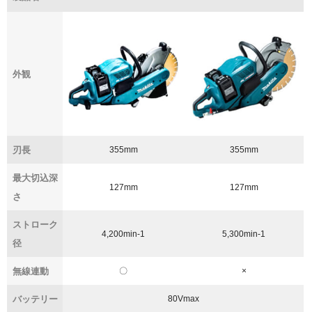
外観
刃長
355mm
355mm
最大切込深
127mm
127mm
さ
ストローク
4,200min-1
5,300min-1
径
無線連動
〇
×
バッテリー
80Vmax