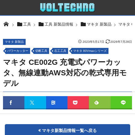
マキタ 
工具
工具 新製品情報
マキタ 新製品
マキタ 新製品
2023年5月17日
2026年7月28日
パワーカッター
切断工具
石工工具
マキタ 80Vmaxシリーズ
マキタ CE002G 充電式パワーカッ
タ、無線連動AWS対応の乾式専用モ
デル
マキタ新製品情報一覧へ戻る