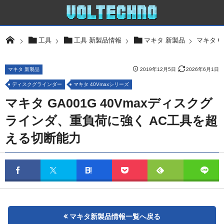
マキタ G
工具
工具 新製品情報
マキタ 新製品
マキタ 新製品
2019年12月5日
2026年6月1日
ディスクグラインダー
マキタ 40Vmaxシリーズ
マキタ GA001G 40Vmaxディスクグ
ラインダ、重負荷に強く AC工具を超
える切断能力
マキタ新製品情報一覧へ戻る