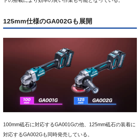
ドの搭載により効率の良い作業も可能となっている。
125mm仕様のGA002Gも展開
100mm砥石に対応するGA001Gの他、125mm砥石の装着に
対応するGA002Gも同時発売している。