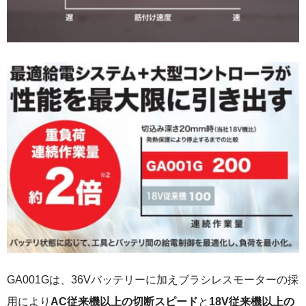
GA001Gは、36Vバッテリーに加えブラシレスモーターの採
用により
AC従来機以上の切断スピード
と
18V従来機以上の