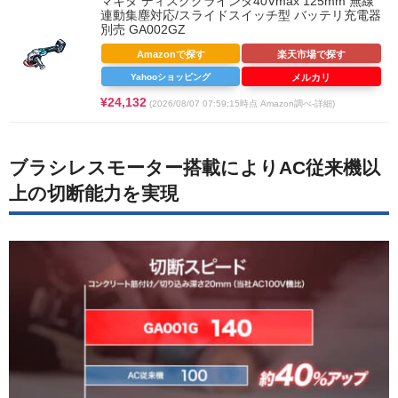
マキタ ディスクグラインダ40Vmax 125mm 無線
連動集塵対応/スライドスイッチ型 バッテリ充電器
別売 GA002GZ
Amazonで探す
楽天市場で探す
Yahooショッピング
メルカリ
¥24,132
(2026/08/07 07:59:15時点 Amazon調べ-
詳細)
ブラシレスモーター搭載によりAC従来機以
上の切断能力を実現