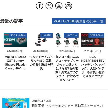
最近の記事
VOLTECHNO編集部の記事一覧
マキタ 新製品
工具解説
工具コラム
DCK 新製品
2026年8月7日
2026年8月6日
2026年8月4日
2026年8月3日
Makita E-22872
マルチドライバド
丸ノコ・集じん丸
DCK
XGT Battery
リルとは？ 工具
ノコ・チップソー
KDBPA5801 58V
Shaped Plastic
の特徴や製品を解
カッタの違いと
バッテリバックパ
Case、40Vm...
説
は？なぜ1台の電
ック、大型バッテ
動工具で全てのチ
リーを背負い化す
ップソーに対応で
る延長アダプタ
きないのか
2018年11月25日
日動工業 マルチチェンジャー 電動工具メーカーの