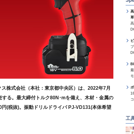
Spe
高
草
高
D
ビ
プ
D
B
最
モ
ボ
ス株式会社（本社：東京都中央区）は、2022年7月
1
を発売する。最大締付トルク80N･mを備え、木材・金属の
コ
円(税抜)。振動ドリルドライバ PJ-VD131(本体希望
工