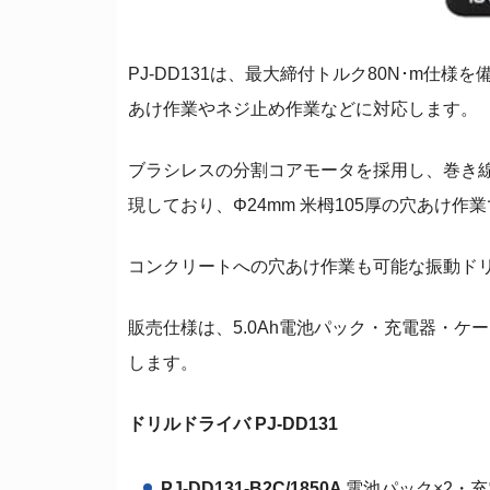
PJ-DD131は、最大締付トルク80N･m仕
あけ作業やネジ止め作業などに対応します。
ブラシレスの分割コアモータを採用し、巻き
現しており、Φ24mm 米栂105厚の穴あけ作
コンクリートへの穴あけ作業も可能な振動ドリル
販売仕様は、5.0Ah電池パック・充電器・ケ
します。
ドリルドライバ PJ-DD131
PJ-DD131-B2C/1850A
電池パック×2・充