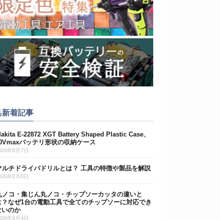
具新着記事
akita E-22872 XGT Battery Shaped Plastic Case、
40Vmaxバッテリ形状の収納ケース
026年8月7日
マルチドライバドリルとは？ 工具の特徴や製品を解説
026年8月8日
丸ノコ・集じん丸ノコ・チップソーカッタの違いと
は？なぜ1台の電動工具で全てのチップソーに対応でき
ないのか
026年8月4日