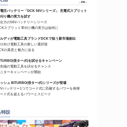
cial
- PR -
電圧バッテリー「DCK 58Vシリーズ」 充電式スプリット
刈り機の実力を試す
出力の58Vバッテリーシリーズ
CKスプリット草刈り機の実力は如何に
ルディが電動工具ブランドDCKで狙う新市場創出
ロ向け電動工具の新しい選択肢
CKの真意と魅力に迫る
ITURBO(倍ターボ)を試せるキャンペーン
先端の電動工具を試せるチャンス
ニターキャンペーンが開始
ッシュ BITURBO(倍ターボ)シリーズが登場
8Vバッテリー1つでコード式に匹敵するパワーを発揮
ード式を超えるパワーとスピード
具特設