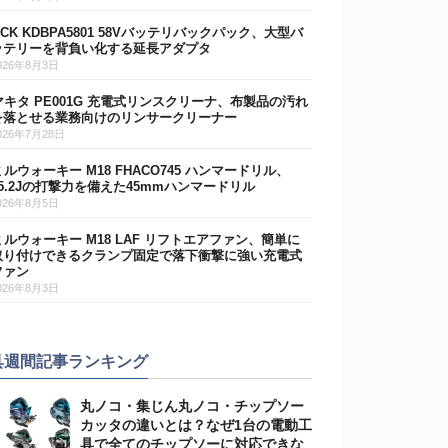
DCK KDBPA5801 58Vバッテリバックパック、大型バ
ッテリーを背負い化する延長アダプタ
026年8月3日
マキタ PE001G 充電式リンスクリーナ、布製品の汚れ
を落とせる業務向けのリンサークリーナー
026年7月28日
ミルウォーキー M18 FHACO745 ハンマードリル、
15.2Jの打撃力を備えた45mmハンマードリル
026年8月5日
ミルウォーキー M18 LAF リフトエアファン、簡単に
取り付けできるクランプ固定で落下衝撃に強い充電式
ファン
026年8月3日
具週間記事ランキング
丸ノコ・集じん丸ノコ・チップソー
カッタの違いとは？なぜ1台の電動工
具で全てのチップソーに対応できな