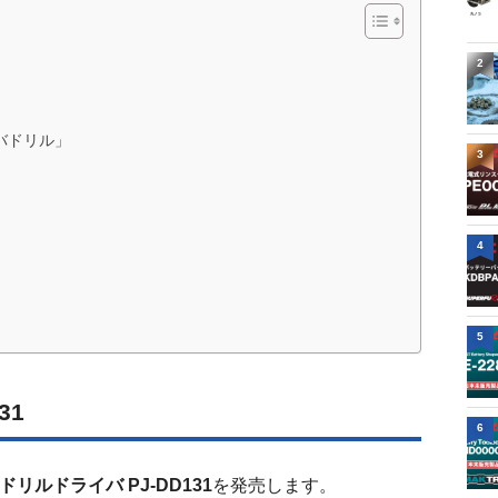
2
バドリル」
3
4
5
31
6
Vドリルドライバ PJ-DD131
を発売します。