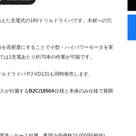
様を備えた充電式の18Vドリルドライバです。木材への穴
線を高密度にすることで小型・ハイパワーモータを実
業では1充電あたり約70本の作業が可能です。
ドライバ PJ-VD131も同時発売します。
ースが付属する
B2C/1850A
仕様と本体のみ仕様で展開
電器・ケース付属 希望小売価格74,000円(税抜)