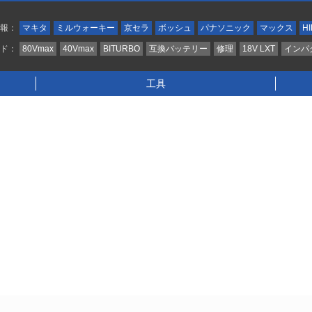
情報：
マキタ
ミルウォーキー
京セラ
ボッシュ
パナソニック
マックス
HI
ンド：
80Vmax
40Vmax
BITURBO
互換バッテリー
修理
18V LXT
インパ
工具