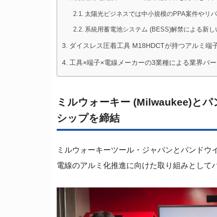
太陽光ビジネスでは中小規模のPPA案件やリ
系統用蓄電池システム (BESS)解禁による新
ダイスレス圧着工具 M18HDCTが持つアルミ端
工具×端子×電線メーカーの3業種による業界パ
ミルウォーキー (Milwaukee)と
シップを締結
ミルウォーキーツール・ジャパンとパンドウイ
電線のアルミ化推進に向けた取り組みとして