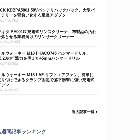
DCK KDBPA5801 58Vバッテリバックパック、大型バ
ッテリーを背負い化する延長アダプタ
026年8月3日
マキタ PE001G 充電式リンスクリーナ、布製品の汚れ
を落とせる業務向けのリンサークリーナー
026年7月28日
ミルウォーキー M18 FHACO745 ハンマードリル、
15.2Jの打撃力を備えた45mmハンマードリル
026年8月5日
ミルウォーキー M18 LAF リフトエアファン、簡単に
取り付けできるクランプ固定で落下衝撃に強い充電式
ファン
026年8月3日
過去記事一覧
具週間記事ランキング