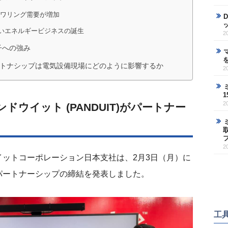
パワリング需要が増加
しいエネルギービジネスの誕生
2
子への強み
ートナシップは電気設備現場にどのように影響するか
2
2
パンドウイット (PANDUIT)がパートナー
2
ットコーポレーション日本支社は、2月3日（月）に
パートナーシップの締結を発表しました。
工