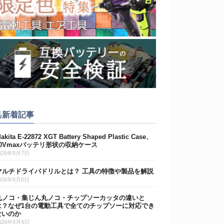
具新着記事
akita E-22872 XGT Battery Shaped Plastic Case、
40Vmaxバッテリ形状の収納ケース
026年8月7日
マルチドライバドリルとは？ 工具の特徴や製品を解説
026年8月6日
丸ノコ・集じん丸ノコ・チップソーカッタの違いと
は？なぜ1台の電動工具で全てのチップソーに対応でき
ないのか
026年8月4日