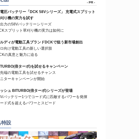
cial
- PR -
電圧バッテリー「DCK 58Vシリーズ」 充電式スプリット
刈り機の実力を試す
出力の58Vバッテリーシリーズ
CKスプリット草刈り機の実力は如何に
ルディが電動工具ブランドDCKで狙う新市場創出
ロ向け電動工具の新しい選択肢
CKの真意と魅力に迫る
ITURBO(倍ターボ)を試せるキャンペーン
先端の電動工具を試せるチャンス
ニターキャンペーンが開始
ッシュ BITURBO(倍ターボ)シリーズが登場
8Vバッテリー1つでコード式に匹敵するパワーを発揮
ード式を超えるパワーとスピード
具特設