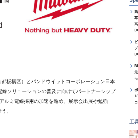
Spe
高
草
高
D
ビ
プ
D
B
最
モ
京都板橋区）とパンドウイットコーポレーション日本
ボ
配線ソリューションの普及に向けてパートナーシップ
1
のアルミ電線採用の加速を進め、展示会出展や勉強
コ
行う。
工