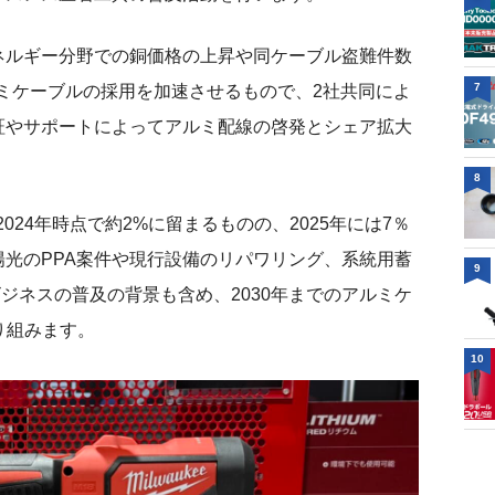
ネルギー分野での銅価格の上昇や同ケーブル盗難件数
7
ルミケーブルの採用を加速させるもので、2社共同によ
証やサポートによってアルミ配線の啓発とシェア拡大
8
024年時点で約2%に留まるものの、2025年には7％
光のPPA案件や現行設備のリパワリング、系統用蓄
9
ジネスの普及の背景も含め、2030年までのアルミケ
取り組みます。
10