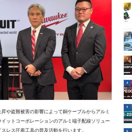
1
2
3
4
5
上昇や盗難被害の影響によって銅ケーブルからアルミ
ウイットコーポレーションのアルミ端子配線ソリュー
イスレス圧着工具の普及活動を行います。
6