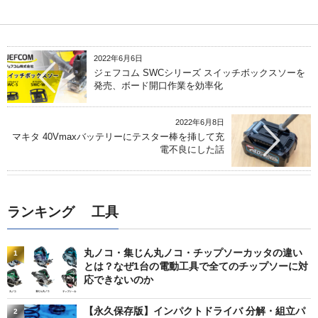
2022年6月6日
ジェフコム SWCシリーズ スイッチボックスソーを
発売、ボード開口作業を効率化
2022年6月8日
マキタ 40Vmaxバッテリーにテスター棒を挿して充
電不良にした話
ランキング 工具
丸ノコ・集じん丸ノコ・チップソーカッタの違い
1
とは？なぜ1台の電動工具で全てのチップソーに対
応できないのか
【永久保存版】インパクトドライバ 分解・組立パ
2