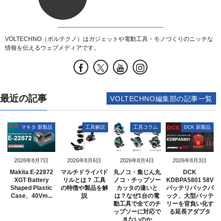
VOLTECHNO（ボルテクノ）はガジェットや電動工具・モノづくりのニッチな
情報を伝えるウェブメディアです。
最近の記事
VOLTECHNO編集部の記事一覧
マキタ 新製品
工具解説
工具コラム
DCK 新製品
2026年8月7日
2026年8月6日
2026年8月4日
2026年8月3日
Makita E-22872
マルチドライバド
丸ノコ・集じん丸
DCK
XGT Battery
リルとは？ 工具
ノコ・チップソー
KDBPA5801 58V
Shaped Plastic
の特徴や製品を解
カッタの違いと
バッテリバックパ
Case、40Vm...
説
は？なぜ1台の電
ック、大型バッテ
動工具で全てのチ
リーを背負い化す
ップソーに対応で
る延長アダプタ
きないのか