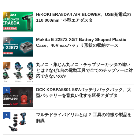
HiKOKI ERA8DA4 AIR BLOWER、USB充電式の
1
110,000min⁻¹小型エアダスタ
Makita E-22872 XGT Battery Shaped Plastic
2
Case、40Vmaxバッテリ形状の収納ケース
丸ノコ・集じん丸ノコ・チップソーカッタの違い
3
とは？なぜ1台の電動工具で全てのチップソーに対
応できないのか
DCK KDBPA5801 58Vバッテリバックパック、大
4
型バッテリーを背負い化する延長アダプタ
マルチドライバドリルとは？ 工具の特徴や製品を
5
解説