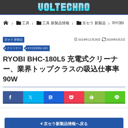
RYOBI
工具
工具 新製品情報
京セラ 新製品
京セラ 新製品
2019年12月26日
2026年6月2日
クリーナー
KYOCERA 18V
RYOBI BHC-180L5 充電式クリーナ
ー、業界トップクラスの吸込仕事率
90W
京セラ新製品情報へ戻る