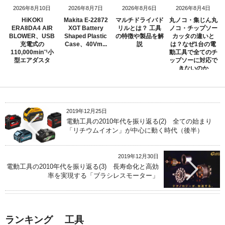
2026年8月10日
2026年8月7日
2026年8月6日
2026年8月4日
HiKOKI
Makita E-22872
マルチドライバド
丸ノコ・集じん丸
ERA8DA4 AIR
XGT Battery
リルとは？ 工具
ノコ・チップソー
BLOWER、USB
Shaped Plastic
の特徴や製品を解
カッタの違いと
充電式の
Case、40Vm...
説
は？なぜ1台の電
110,000min⁻¹小
動工具で全てのチ
型エアダスタ
ップソーに対応で
きないのか
2019年12月25日
電動工具の2010年代を振り返る(2) 全ての始まり
「リチウムイオン」が中心に動く時代（後半）
2019年12月30日
電動工具の2010年代を振り返る(3) 長寿命化と高効
率を実現する「ブラシレスモーター」
ランキング 工具