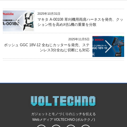
2025年10月31日
マキタ A-00108 草刈機用両肩ハーネスを発売、クッ
ション性を高め刈払機の重量を分散
2025年11月5日
ボッシュ GGC 18V-12 全ねじカッターを発売、ステ
ンレス3分全ねじ切断にも対応
ガジェットとモノづくりのニッチを伝える
Webメディア VOLTECHNO (ボルテクノ)