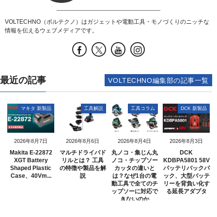
VOLTECHNO（ボルテクノ）はガジェットや電動工具・モノづくりのニッチな
情報を伝えるウェブメディアです。
最近の記事
VOLTECHNO編集部の記事一覧
マキタ 新製品
工具解説
工具コラム
DCK 新製品
2026年8月7日
2026年8月6日
2026年8月4日
2026年8月3日
Makita E-22872
マルチドライバド
丸ノコ・集じん丸
DCK
XGT Battery
リルとは？ 工具
ノコ・チップソー
KDBPA5801 58V
Shaped Plastic
の特徴や製品を解
カッタの違いと
バッテリバックパ
Case、40Vm...
説
は？なぜ1台の電
ック、大型バッテ
動工具で全てのチ
リーを背負い化す
ップソーに対応で
る延長アダプタ
きないのか