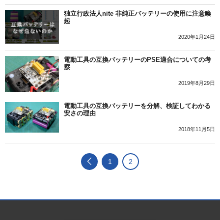
独立行政法人nite 非純正バッテリーの使用に注意喚
起
2020年1月24日
電動工具の互換バッテリーのPSE適合についての考
察
2019年8月29日
電動工具の互換バッテリーを分解、検証してわかる
安さの理由
2018年11月5日
1
2