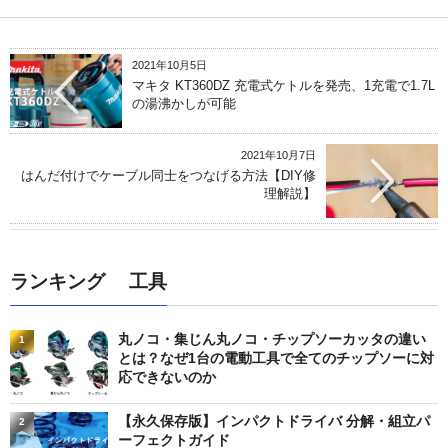
2021年10月5日
マキタ KT360DZ 充電式ケトルを発売、1充電で1.7L
の湯沸かしが可能
2021年10月7日
はんだ付けでケーブル同士をつなげる方法【DIY修
理解説】
ランキング 工具
丸ノコ・集じん丸ノコ・チップソーカッタの違い
1
とは？なぜ1台の電動工具で全てのチップソーに対
応できないのか
【永久保存版】インパクトドライバ 分解・組立パ
2
ーフェクトガイド