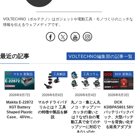
VOLTECHNO（ボルテクノ）はガジェットや電動工具・モノづくりのニッチな
情報を伝えるウェブメディアです。
最近の記事
VOLTECHNO編集部の記事一覧
マキタ 新製品
工具解説
工具コラム
DCK 新製品
2026年8月7日
2026年8月6日
2026年8月4日
2026年8月3日
Makita E-22872
マルチドライバド
丸ノコ・集じん丸
DCK
XGT Battery
リルとは？ 工具
ノコ・チップソー
KDBPA5801 58V
Shaped Plastic
の特徴や製品を解
カッタの違いと
バッテリバックパ
Case、40Vm...
説
は？なぜ1台の電
ック、大型バッテ
動工具で全てのチ
リーを背負い化す
ップソーに対応で
る延長アダプタ
きないのか