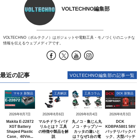
VOLTECHNO編集部
VOLTECHNO（ボルテクノ）はガジェットや電動工具・モノづくりのニッチな
情報を伝えるウェブメディアです。
最近の記事
VOLTECHNO編集部の記事一覧
マキタ 新製品
工具解説
工具コラム
DCK 新製品
2026年8月7日
2026年8月6日
2026年8月4日
2026年8月3日
Makita E-22872
マルチドライバド
丸ノコ・集じん丸
DCK
XGT Battery
リルとは？ 工具
ノコ・チップソー
KDBPA5801 58V
Shaped Plastic
の特徴や製品を解
カッタの違いと
バッテリバックパ
Case、40Vm...
説
は？なぜ1台の電
ック、大型バッテ