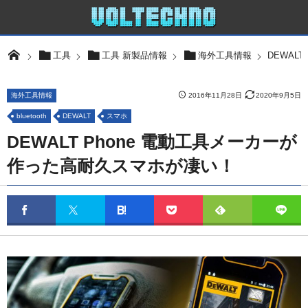
DEWAL
工具
工具 新製品情報
海外工具情報
海外工具情報
2016年11月28日
2020年9月5日
bluetooth
DEWALT
スマホ
DEWALT Phone 電動工具メーカーが
作った高耐久スマホが凄い！