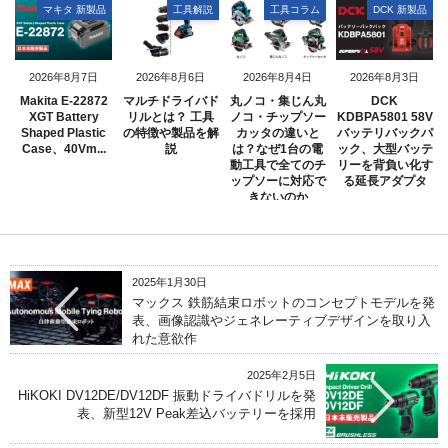
マキタ 新製品
工具解説
工具コラム
DCK 新製品
2026年8月7日
2026年8月6日
2026年8月4日
2026年8月3日
Makita E-22872
マルチドライバド
丸ノコ・集じん丸
DCK
XGT Battery
リルとは？ 工具
ノコ・チップソー
KDBPA5801 58V
Shaped Plastic
の特徴や製品を解
カッタの違いと
バッテリバックパ
Case、40Vm...
説
は？なぜ1台の電
ック、大型バッテ
動工具で全てのチ
リーを背負い化す
ップソーに対応で
る延長アダプタ
きないのか
2025年1月30日
マックス 鉄筋結束ロボットのコンセプトモデルを発
表、画像認識やジェネレーティブデザインを取り入
れた意欲作
2025年2月5日
HiKOKI DV12DE/DV12DF 振動ドライバドリルを発
表、新型12V Peak差込バッテリーを採用