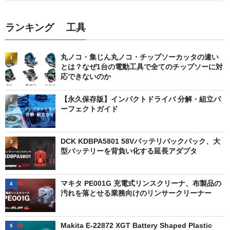
ランキング 工具
丸ノコ・集じん丸ノコ・チップソーカッタの違い
1
とは？なぜ1台の電動工具で全てのチップソーに対
応できないのか
【永久保存版】インパクトドライバ 分解・組立パ
2
ーフェクトガイド
DCK KDBPA5801 58Vバッテリバックパック、大
3
型バッテリーを背負い化する延長アダプタ
マキタ PE001G 充電式リンスクリーナ、布製品の
4
汚れを落とせる業務向けのリンサークリーナー
Makita E-22872 XGT Battery Shaped Plastic
5