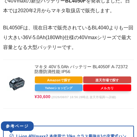
で40Vmaxの新型バッテリー
BL4050F
を発表しました。日
本では2020年2月からマキタ取扱店で販売します。
BL4050Fは、現在日本で販売されているBL4040よりも一回
り大きい36V-5.0Ah(180Wh)仕様の40Vmaxシリーズで最大
容量となる大型バッテリーです。
マキタ 40V 5.0Ah バッテリー BL4050F A-72372
防塵防滴性能:IP56
Amazonで探す
楽天市場で探す
Yahooショッピング
メルカリ
¥30,600
(2026/08/07 18:56:28時点 楽天市場調べ-
詳細)
Li-ion 40Vmax×2 本使用で 10kg クラス最強※1の充電式ハン