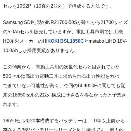
セルを10S2P（10直列2並列）で構成する方法です。
Samsung SDI社製のINR21700-50Sが昨年から21700サイズ
の5.0Ahセルを販売していますが、電動工具市場では工機
HD系列メーカーの
HiKOKI BSL1850C
とmetabo LiHD 18V-
10.0Ahしか採用実績がありません。
この傾向から、電動工具用の次世代セルと目されていた
50Sセルは高出力電動工具に求められる出力性能をカバー
できていない可能性が高く、今回のBL4050Fに関しても従
来の18650セルの2並列構成にせざるを得なかったと予想さ
れます。
18650セルを20本構成するバッテリーは、10年以上前から
存在する36Vバッテリーシリーズと同じ構成です。個人的