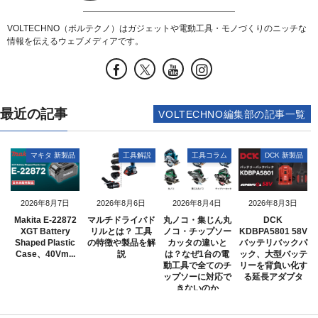
VOLTECHNO（ボルテクノ）はガジェットや電動工具・モノづくりのニッチな
情報を伝えるウェブメディアです。
最近の記事
VOLTECHNO編集部の記事一覧
マキタ 新製品
工具解説
工具コラム
DCK 新製品
2026年8月7日
2026年8月6日
2026年8月4日
2026年8月3日
Makita E-22872
マルチドライバド
丸ノコ・集じん丸
DCK
XGT Battery
リルとは？ 工具
ノコ・チップソー
KDBPA5801 58V
Shaped Plastic
の特徴や製品を解
カッタの違いと
バッテリバックパ
Case、40Vm...
説
は？なぜ1台の電
ック、大型バッテ
動工具で全てのチ
リーを背負い化す
ップソーに対応で
る延長アダプタ
きないのか