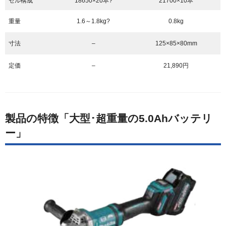
セル構成
18650×20本?
21700×10本
重量
1.6～1.8kg?
0.8kg
寸法
–
125×85×80mm
定価
–
21,890円
製品の特徴「大型･超重量の5.0Ahバッテリ
ー」