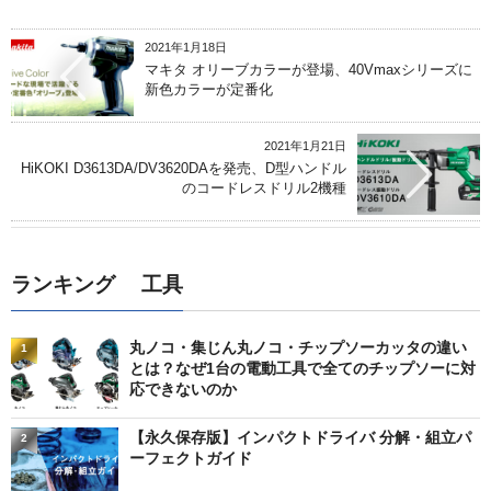
2021年1月18日
マキタ オリーブカラーが登場、40Vmaxシリーズに
新色カラーが定番化
2021年1月21日
HiKOKI D3613DA/DV3620DAを発売、D型ハンドル
のコードレスドリル2機種
ランキング 工具
丸ノコ・集じん丸ノコ・チップソーカッタの違い
1
とは？なぜ1台の電動工具で全てのチップソーに対
応できないのか
【永久保存版】インパクトドライバ 分解・組立パ
2
ーフェクトガイド