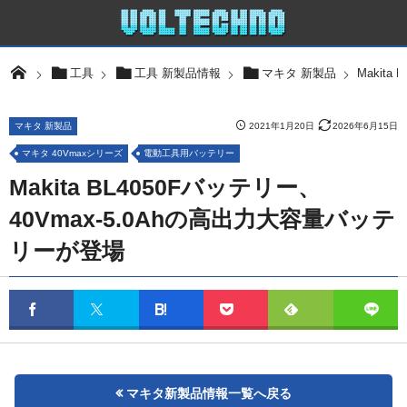
Makit
工具
工具 新製品情報
マキタ 新製品
マキタ 新製品
2021年1月20日
2026年6月15日
マキタ 40Vmaxシリーズ
電動工具用バッテリー
Makita BL4050Fバッテリー、
40Vmax-5.0Ahの高出力大容量バッテ
リーが登場
マキタ新製品情報一覧へ戻る