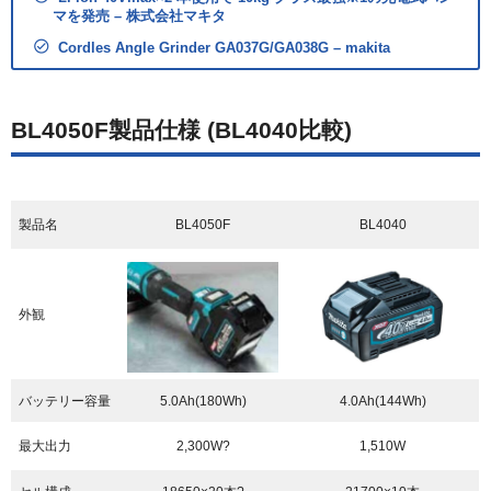
マを発売 – 株式会社マキタ
Cordles Angle Grinder GA037G/GA038G – makita
BL4050F製品仕様 (BL4040比較)
製品名
BL4050F
BL4040
外観
バッテリー容量
5.0Ah(180Wh)
4.0Ah(144Wh)
最大出力
2,300W?
1,510W