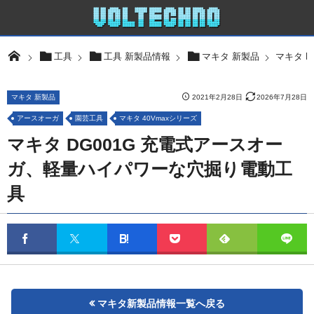
マキタ 
工具
工具 新製品情報
マキタ 新製品
マキタ 新製品
2021年2月28日
2026年7月28日
アースオーガ
園芸工具
マキタ 40Vmaxシリーズ
マキタ DG001G 充電式アースオー
ガ、軽量ハイパワーな穴掘り電動工
具
マキタ新製品情報一覧へ戻る