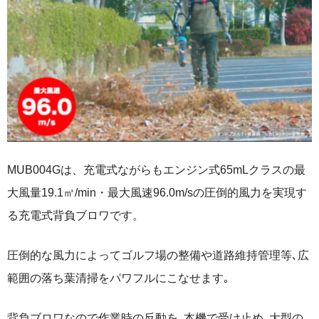
MUB004Gは、充電式ながらもエンジン式65mLクラスの最
大風量19.1㎥/min・最大風速96.0m/sの圧倒的風力を実現す
る充電式背負ブロワです。
圧倒的な風力によってゴルフ場の整備や道路維持管理等､広
範囲の落ち葉清掃をパワフルにこなせます｡
背負ブロワなので作業時の反動を､本機で受け止め､大型の