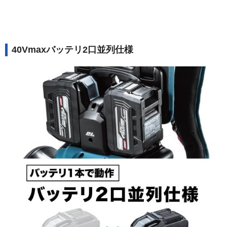
40Vmaxバッテリ2口並列仕様