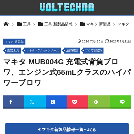
マキタ 
工具
工具 新製品情報
マキタ 新製品
マキタ 新製品
2026年3月30日
2026年7月21日
園芸工具
マキタ 40Vmaxシリーズ
清掃機器
ブロワ(園芸)
マキタ MUB004G 充電式背負ブロ
ワ、エンジン式65mLクラスのハイパ
ワーブロワ
マキタ新製品情報一覧へ戻る