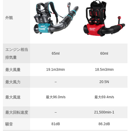
外観
エンジン相当
65ml
60ml
排気量
最大風量
19.1m
3
/min
18.5m
3
/min
最大風力
–
20.5N
最大風速
最大96.0m/s
最大69.4m/s
最大回転速度
–
21,500min-1
騒音
81dB
86.2dB