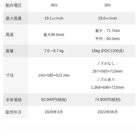
動作電圧
36V
36V
最大風量
19.1㎥/ｍin
19.0㎥/ｍin
最大：71.7m/s
風速
最大96.0m/s
平均：60.0m/s
重量
7.0～8.7 kg
16kg (PDC1200含)
ノズルなし：
267×565×715mm
寸法
242×585×522 mm
ノズルあり：
1,368×696×715mm
本体価格
92,000円(税抜)
74,800円(税別)
販売年月
2026年3月
2022年06月