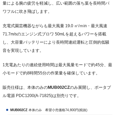
量による腕の疲労を軽減し、広い範囲の落ち葉を長時間パ
ワフルに吹き飛ばします。
充電式園芸機器ながらも最大風量 19.0 ㎥/ｍin・最大風速
71.7m/sのエンジン式ブロワ 50mLを超えるパワーを搭載
し、大容量バッテリーにより長時間連続運転と圧倒的低騒
音を実現しています。
1充電あたりの連続使用時間は最大風量モードで約45分、最
小モードで約8時間55分の作業量を確保しています。
販売仕様は、本体のみの
MUB002CZ
のみ展開し、ポータブ
ル電源 PDC1200(A-71825)は別売りです。
MUB002CZ
本体のみ 希望小売価格74,800円(税抜)