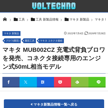
マキタ 
工具
工具 新製品情報
マキタ 新製品
マキタ 新製品
2022年7月4日
2026年7月28日
ブロワ(園芸)
園芸工具
マキタ コネクタ接続
マキタ MUB002CZ 充電式背負ブロワ
を発売、コネクタ接続専用のエンジ
ン式50mL相当モデル
マキタ新製品情報一覧へ戻る