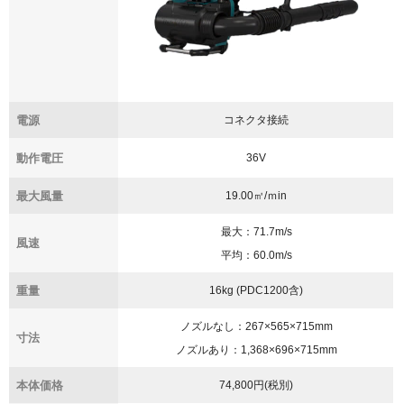
電源
コネクタ接続
動作電圧
36V
最大風量
19.00㎥/ｍin
最大：71.7m/s
風速
平均：60.0m/s
重量
16kg (PDC1200含)
ノズルなし：267×565×715mm
寸法
ノズルあり：1,368×696×715mm
本体価格
74,800円(税別)