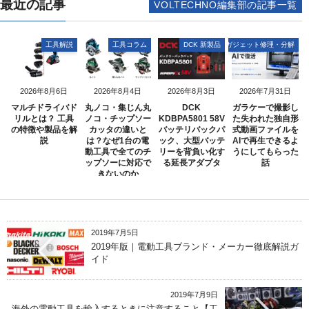
最近の記事
VOLTECHNO編集部の記事一覧
工具解説
工具コラム
DCK 新製品
ガジェット修理・分解
2026年8月6日
2026年8月4日
2026年8月3日
2026年7月31日
マルチドライバド
丸ノコ・集じん丸
DCK
ガラケーで撮影し
リルとは？ 工具
ノコ・チップソー
KDBPA5801 58V
た失われた独自形
の特徴や製品を解
カッタの違いと
バッテリバックパ
式動画ファイルを
説
は？なぜ1台の電
ック、大型バッテ
AIで再生できるよ
動工具で全てのチ
リーを背負い化す
うにしてもらった
ップソーに対応で
る延長アダプタ
話
きないのか
2019年7月5日
2019年版｜電動工具ブランド・メーカー徹底解説ガ
イド
2019年7月9日
海外の電動工具を輸入するときに注意すること【工