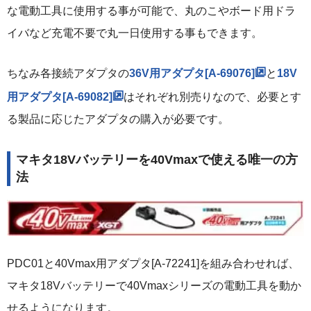
な電動工具に使用する事が可能で、丸のこやボード用ドラ
イバなど充電不要で丸一日使用する事もできます。
ちなみ各接続アダプタの
36V用アダプタ[A-69076]
と
18V
用アダプタ[A-69082]
はそれぞれ別売りなので、必要とす
る製品に応じたアダプタの購入が必要です。
マキタ18Vバッテリーを40Vmaxで使える唯一の方
法
PDC01と40Vmax用アダプタ[A-72241]を組み合わせれば、
マキタ18Vバッテリーで40Vmaxシリーズの電動工具を動か
せるようになります。