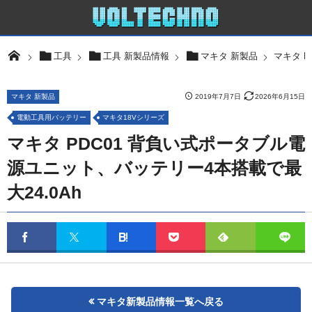
マキタ 
工具
工具 新製品情報
マキタ 新製品
マキタ 新製品
2019年7月7日
2026年6月15日
電動工具用バッテリー
マキタ18Vシリーズ
マキタ PDC01 背負い式ポータブル電
源ユニット、バッテリー4本搭載で最
大24.0Ah
マキタ新製品情報一覧へ戻る