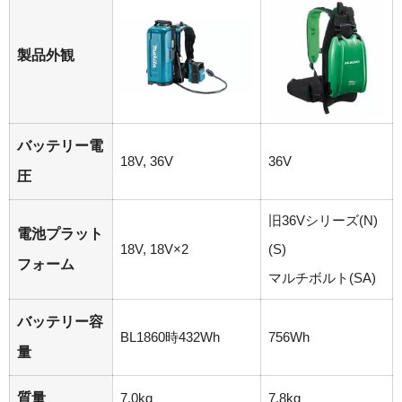
製品外観
バッテリー電
18V, 36V
36V
圧
旧36Vシリーズ(N)
電池プラット
18V, 18V×2
(S)
フォーム
マルチボルト(SA)
バッテリー容
BL1860時432Wh
756Wh
量
質量
7.0kg
7.8kg