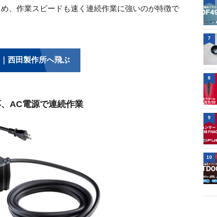
ため、作業スピードも速く連続作業に強いのが特徴で
7
｜西田製作所へ飛ぶ
8
応、AC電源で連続作業
9
10