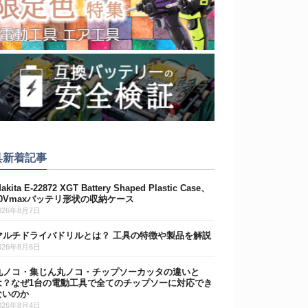
具新着記事
akita E-22872 XGT Battery Shaped Plastic Case、
40Vmaxバッテリ形状の収納ケース
026年8月7日
マルチドライバドリルとは？ 工具の特徴や製品を解説
026年8月6日
丸ノコ・集じん丸ノコ・チップソーカッタの違いと
は？なぜ1台の電動工具で全てのチップソーに対応でき
ないのか
026年8月4日