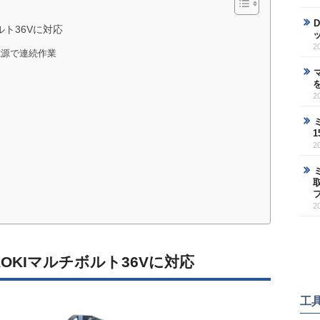
ルト36Vに対応
2
電源で連続作業
2
2
2
OKIマルチボルト36Vに対応
工