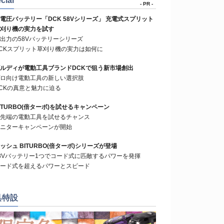
cial
- PR -
電圧バッテリー「DCK 58Vシリーズ」 充電式スプリット
刈り機の実力を試す
出力の58Vバッテリーシリーズ
CKスプリット草刈り機の実力は如何に
ルディが電動工具ブランドDCKで狙う新市場創出
ロ向け電動工具の新しい選択肢
CKの真意と魅力に迫る
ITURBO(倍ターボ)を試せるキャンペーン
先端の電動工具を試せるチャンス
ニターキャンペーンが開始
ッシュ BITURBO(倍ターボ)シリーズが登場
8Vバッテリー1つでコード式に匹敵するパワーを発揮
ード式を超えるパワーとスピード
具特設