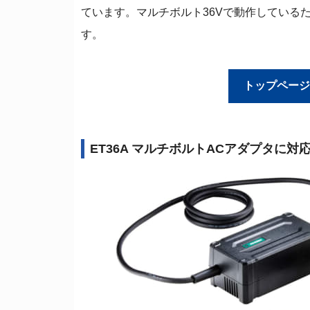
ています。マルチボルト36Vで動作している
す。
トップページ
ET36A マルチボルトACアダプタに対