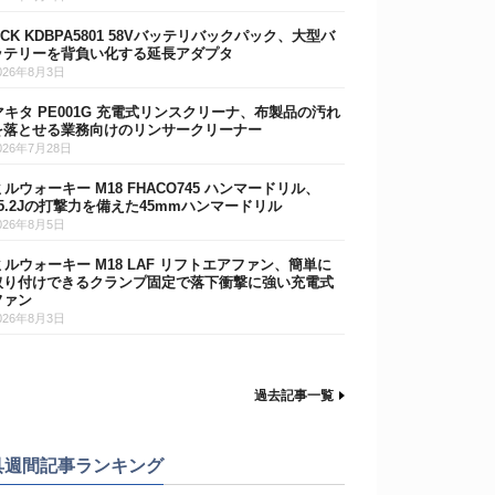
DCK KDBPA5801 58Vバッテリバックパック、大型バ
ッテリーを背負い化する延長アダプタ
026年8月3日
マキタ PE001G 充電式リンスクリーナ、布製品の汚れ
を落とせる業務向けのリンサークリーナー
026年7月28日
ミルウォーキー M18 FHACO745 ハンマードリル、
15.2Jの打撃力を備えた45mmハンマードリル
026年8月5日
ミルウォーキー M18 LAF リフトエアファン、簡単に
取り付けできるクランプ固定で落下衝撃に強い充電式
ファン
026年8月3日
過去記事一覧
具週間記事ランキング