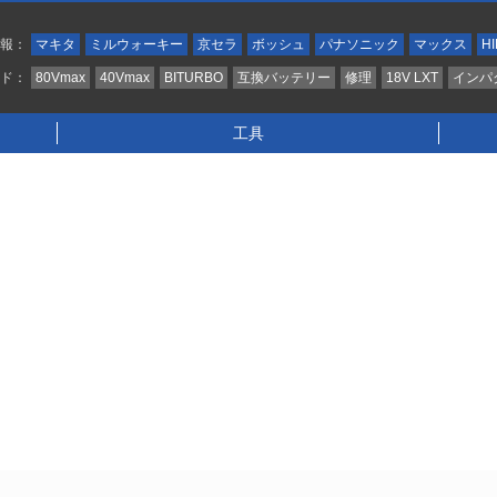
情報：
マキタ
ミルウォーキー
京セラ
ボッシュ
パナソニック
マックス
HI
ンド：
80Vmax
40Vmax
BITURBO
互換バッテリー
修理
18V LXT
インパ
工具