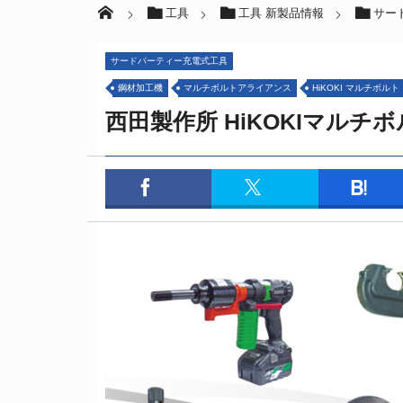
工具
工具 新製品情報
サー
サードパーティー充電式工具
鋼材加工機
マルチボルトアライアンス
HiKOKI マルチボルト
西田製作所 HiKOKIマルチ