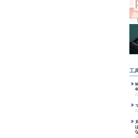
工
M
2
2
2