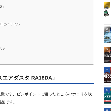
1
G」
01Gはパワフル
2
ススメ
3
4
スエアダスタ RA18DA」
5
風機です、ピンポイントに狙ったところのホコリを吹
製品です。
6