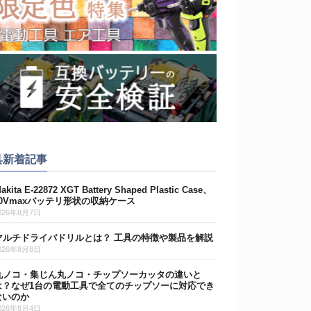
具新着記事
akita E-22872 XGT Battery Shaped Plastic Case、
40Vmaxバッテリ形状の収納ケース
026年8月7日
マルチドライバドリルとは？ 工具の特徴や製品を解説
026年8月8日
丸ノコ・集じん丸ノコ・チップソーカッタの違いと
は？なぜ1台の電動工具で全てのチップソーに対応でき
ないのか
026年8月4日