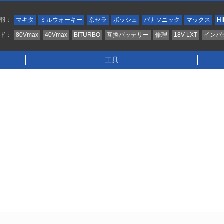
情報：
マキタ
ミルウォーキー
京セラ
ボッシュ
パナソニック
マックス
HI
ンド：
80Vmax
40Vmax
BITURBO
互換バッテリー
修理
18V LXT
インパ
工具