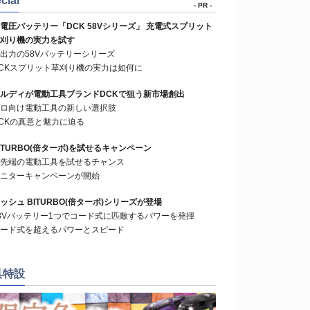
cial
- PR -
電圧バッテリー「DCK 58Vシリーズ」 充電式スプリット
刈り機の実力を試す
出力の58Vバッテリーシリーズ
CKスプリット草刈り機の実力は如何に
ルディが電動工具ブランドDCKで狙う新市場創出
ロ向け電動工具の新しい選択肢
CKの真意と魅力に迫る
ITURBO(倍ターボ)を試せるキャンペーン
先端の電動工具を試せるチャンス
ニターキャンペーンが開始
ッシュ BITURBO(倍ターボ)シリーズが登場
8Vバッテリー1つでコード式に匹敵するパワーを発揮
ード式を超えるパワーとスピード
具特設