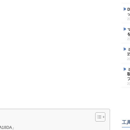
2
2
2
2
工
18DA」