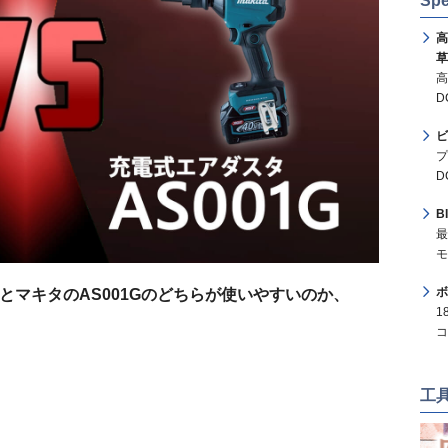
Spe
高
草
高
D
ビ
プ
D
B
最
モ
ボ
DAとマキタのAS001Gのどちらが使いやすいのか、
1
コ
工