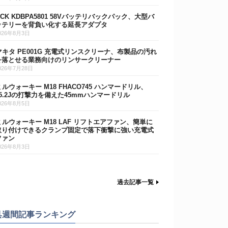
DCK KDBPA5801 58Vバッテリバックパック、大型バ
ッテリーを背負い化する延長アダプタ
026年8月3日
マキタ PE001G 充電式リンスクリーナ、布製品の汚れ
を落とせる業務向けのリンサークリーナー
026年7月28日
ミルウォーキー M18 FHACO745 ハンマードリル、
15.2Jの打撃力を備えた45mmハンマードリル
026年8月5日
ミルウォーキー M18 LAF リフトエアファン、簡単に
取り付けできるクランプ固定で落下衝撃に強い充電式
ファン
026年8月3日
過去記事一覧
具週間記事ランキング