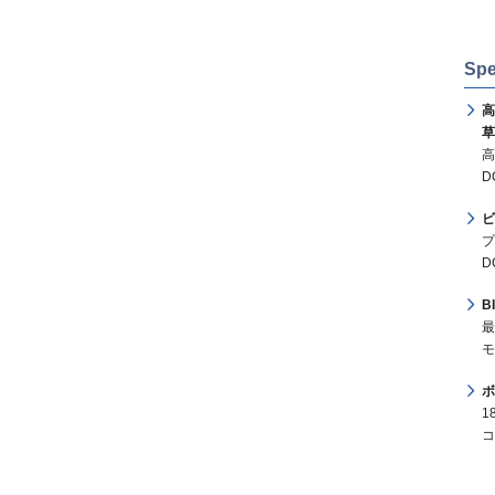
Spe
高
草
高
D
ビ
プ
D
B
最
モ
ボ
1
コ