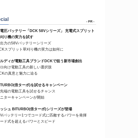
cial
- PR -
電圧バッテリー「DCK 58Vシリーズ」 充電式スプリット
刈り機の実力を試す
出力の58Vバッテリーシリーズ
CKスプリット草刈り機の実力は如何に
ルディが電動工具ブランドDCKで狙う新市場創出
ロ向け電動工具の新しい選択肢
CKの真意と魅力に迫る
ITURBO(倍ターボ)を試せるキャンペーン
先端の電動工具を試せるチャンス
ニターキャンペーンが開始
ッシュ BITURBO(倍ターボ)シリーズが登場
8Vバッテリー1つでコード式に匹敵するパワーを発揮
ード式を超えるパワーとスピード