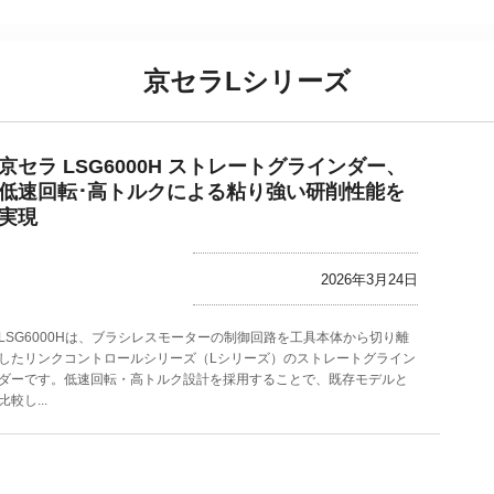
京セラLシリーズ
京セラ LSG6000H ストレートグラインダー、
低速回転･高トルクによる粘り強い研削性能を
実現
2026年3月24日
LSG6000Hは、ブラシレスモーターの制御回路を工具本体から切り離
したリンクコントロールシリーズ（Lシリーズ）のストレートグライン
ダーです。低速回転・高トルク設計を採用することで、既存モデルと
比較し...