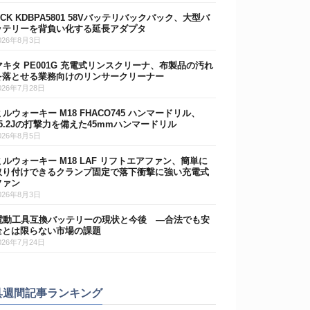
DCK KDBPA5801 58Vバッテリバックパック、大型バ
ッテリーを背負い化する延長アダプタ
026年8月3日
マキタ PE001G 充電式リンスクリーナ、布製品の汚れ
を落とせる業務向けのリンサークリーナー
026年7月28日
ミルウォーキー M18 FHACO745 ハンマードリル、
15.2Jの打撃力を備えた45mmハンマードリル
026年8月5日
ミルウォーキー M18 LAF リフトエアファン、簡単に
取り付けできるクランプ固定で落下衝撃に強い充電式
ファン
026年8月3日
電動工具互換バッテリーの現状と今後 ―合法でも安
全とは限らない市場の課題
026年7月24日
具週間記事ランキング