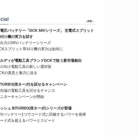
cial
- PR -
電圧バッテリー「DCK 58Vシリーズ」 充電式スプリット
刈り機の実力を試す
出力の58Vバッテリーシリーズ
CKスプリット草刈り機の実力は如何に
ルディが電動工具ブランドDCKで狙う新市場創出
ロ向け電動工具の新しい選択肢
CKの真意と魅力に迫る
ITURBO(倍ターボ)を試せるキャンペーン
先端の電動工具を試せるチャンス
ニターキャンペーンが開始
ッシュ BITURBO(倍ターボ)シリーズが登場
8Vバッテリー1つでコード式に匹敵するパワーを発揮
ード式を超えるパワーとスピード