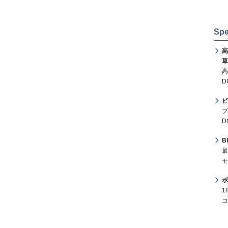
Spe
高
草
高
D
ビ
プ
D
B
最
モ
ボ
1
コ