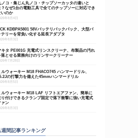
丸ノコ・集じん丸ノコ・チップソーカッタの違いと
は？なぜ1台の電動工具で全てのチップソーに対応でき
ないのか
026年8月4日
DCK KDBPA5801 58Vバッテリバックパック、大型バ
ッテリーを背負い化する延長アダプタ
026年8月3日
マキタ PE001G 充電式リンスクリーナ、布製品の汚れ
を落とせる業務向けのリンサークリーナー
026年7月28日
ミルウォーキー M18 FHACO745 ハンマードリル、
15.2Jの打撃力を備えた45mmハンマードリル
026年8月5日
ミルウォーキー M18 LAF リフトエアファン、簡単に
取り付けできるクランプ固定で落下衝撃に強い充電式
ファン
026年8月3日
具週間記事ランキング