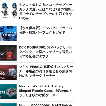
丸ノコ・集じん丸ノコ・チップソー
カッタの違いとは？なぜ1台の電動工
具で全てのチップソーに対応できな
いのか
【永久保存版】インパクトドライバ
分解・組立パーフェクトガイド
DCK KDBPA5801 58Vバッテリバッ
クパック、大型バッテリーを背負い
化する延長アダプタ
マキタ PE001G 充電式リンスクリー
ナ、布製品の汚れを落とせる業務向
けのリンサークリーナー
Makita E-22872 XGT Battery
Shaped Plastic Case、40Vmaxバ
ッテリ形状の収納ケース
Makita MD00000001 MAKTRAKを