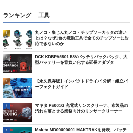
ランキング 工具
丸ノコ・集じん丸ノコ・チップソーカッタの違い
1
とは？なぜ1台の電動工具で全てのチップソーに対
応できないのか
DCK KDBPA5801 58Vバッテリバックパック、大
2
型バッテリーを背負い化する延長アダプタ
【永久保存版】インパクトドライバ 分解・組立パ
3
ーフェクトガイド
マキタ PE001G 充電式リンスクリーナ、布製品の
4
汚れを落とせる業務向けのリンサークリーナー
Makita MD00000001 MAKTRAKを発表、バッテ
5