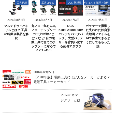
工具解説
工具コラム
DCK 新製品
ガジェット修理・分解
2026年8月6日
2026年8月4日
2026年8月3日
2026年7月31日
マルチドライバド
丸ノコ・集じん丸
DCK
ガラケーで撮影し
リルとは？ 工具
ノコ・チップソー
KDBPA5801 58V
た失われた独自形
の特徴や製品を解
カッタの違いと
バッテリバックパ
式動画ファイルを
説
は？なぜ1台の電
ック、大型バッテ
AIで再生できるよ
動工具で全てのチ
リーを背負い化す
うにしてもらった
ップソーに対応で
る延長アダプタ
話
きないのか
2016年12月27日
【2018年版】電動工具にはどんなメーカーがある？
電動工具メーカーガイド
2017年1月22日
ジグソーとは