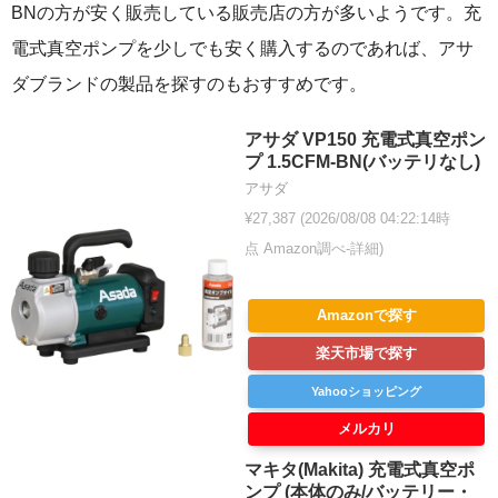
BNの方が安く販売している販売店の方が多いようです。充
電式真空ポンプを少しでも安く購入するのであれば、アサ
ダブランドの製品を探すのもおすすめです。
アサダ VP150 充電式真空ポン
プ 1.5CFM-BN(バッテリなし)
アサダ
¥27,387
(2026/08/08 04:22:14時
点 Amazon調べ-
詳細)
Amazonで探す
楽天市場で探す
Yahooショッピング
メルカリ
マキタ(Makita) 充電式真空ポ
ンプ (本体のみ/バッテリー・