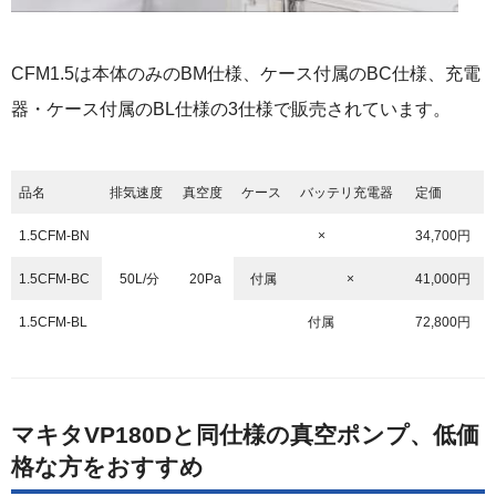
CFM1.5は本体のみのBM仕様、ケース付属のBC仕様、充電
器・ケース付属のBL仕様の3仕様で販売されています。
品名
排気速度
真空度
ケース
バッテリ充電器
定価
1.5CFM-BN
×
34,700円
1.5CFM-BC
50L/分
20Pa
付属
×
41,000円
1.5CFM-BL
付属
72,800円
マキタVP180Dと同仕様の真空ポンプ、低価
格な方をおすすめ