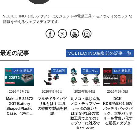
VOLTECHNO（ボルテクノ）はガジェットや電動工具・モノづくりのニッチな
情報を伝えるウェブメディアです。
最近の記事
VOLTECHNO編集部の記事一覧
マキタ 新製品
工具解説
工具コラム
DCK 新製品
2026年8月7日
2026年8月6日
2026年8月4日
2026年8月3日
Makita E-22872
マルチドライバド
丸ノコ・集じん丸
DCK
XGT Battery
リルとは？ 工具
ノコ・チップソー
KDBPA5801 58V
Shaped Plastic
の特徴や製品を解
カッタの違いと
バッテリバックパ
Case、40Vm...
説
は？なぜ1台の電
ック、大型バッテ
動工具で全てのチ
リーを背負い化す
ップソーに対応で
る延長アダプタ
きないのか